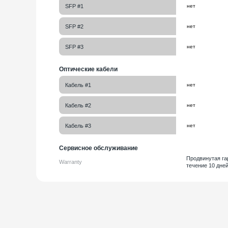
SFP #1
SFP #2
SFP #3
Оптические кабели
Кабель #1
Кабель #2
Кабель #3
Сервисное обслуживание
Продвинутая га
Warranty
течение 10 дней