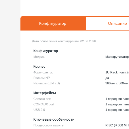
Конфигуратор
Описание
Дата обновления конфигурации:
02.06.2026
Конфигуратор
Модель
Маршрутизатор
Корпус
Форм-фактор
1U Rackmount (
Рельсы HP
да
Размеры (ШхГxВ)
360мм x 300мм
Интерфейсы
Console port
1 передняя пан
CON/AUX port
1 передняя пан
USB 2.0
1 передняя пан
Ключевые особенности
Процессор и память
RISC @ 800 MHz