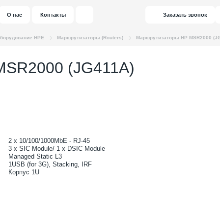
О нас
Контакты
Заказать звонок
оборудование HPE
Маршрутизаторы (Routers)
Маршрутизаторы HP MSR2000 (J
MSR2000 (JG411A)
2 x 10/100/1000MbE - RJ-45
3 x SIC Module/ 1 x DSIC Module
Managed Static L3
1USB (for 3G), Stacking, IRF
Корпус 1U