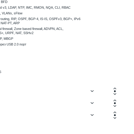
, BFD
d v3, LDAP, NTP, IMC, RMON, NQA, CLI, RBAC
, VLANs, sFlow
 routing, RIP, OSPF, BGP-4, IS-IS, OSPFv3, BGP+, IPv6
, NAT-PT, ARP
l firewall, Zone based firewall, ADVPN, ACL,
+, URPF, NAT, SSHv2
DP, MBGP
рез USB 2.0 порт
5