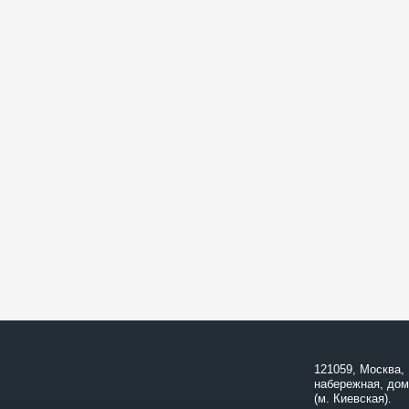
121059, Москва,
набережная, дом
(м. Киевская).