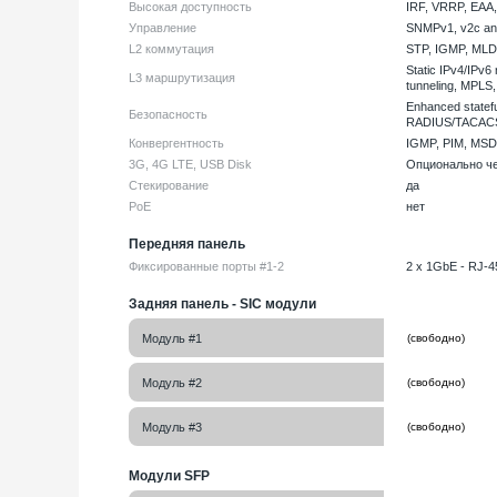
Высокая доступность
IRF, VRRP, EAA
Управление
SNMPv1, v2c an
L2 коммутация
STP, IGMP, MLD
Static IPv4/IPv6
L3 маршрутизация
tunneling, MPLS
Enhanced statefu
Безопасность
RADIUS/TACACS
Конвергентность
IGMP, PIM, MS
3G, 4G LTE, USB Disk
Опционально че
Стекирование
да
PoE
нет
Передняя панель
Фиксированные порты #1-2
2 x 1GbE - RJ-4
Задняя панель - SIC модули
Модуль #1
Модуль #2
Модуль #3
Модули SFP