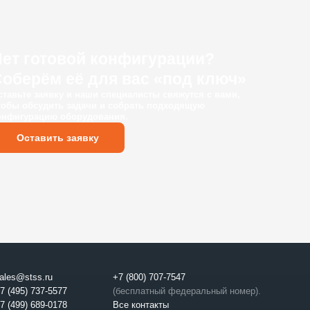
Нет готовой конфигурации?
оберём её для вас «под ключ»
ставьте заявку и наши специалисты свяжутся с вами,
тобы обсудить задачи и собрать подходящую
онфигурацию оборудования.
Оставить заявку
ales@stss.ru
+7 (800) 707-7547
7 (495) 737-5577
(бесплатный федеральный номер).
7 (499) 689-0178
Все контакты