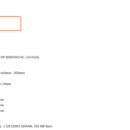
 HP MSR2003 AC (JG411A)
глубина - 300мм)
 x 44мм
ель
ель
ель
, 1 GB DDR3 SDRAM, 256 MB flash