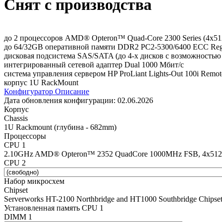
Снят с производства
до 2 процессоров AMD® Opteron™ Quad-Core 2300 Series (4x51
до 64/32GB оперативной памяти DDR2 PC2-5300/6400 ECC Regi
дисковая подсистема SAS/SATA (до 4-х дисков с возможностью
интегрированный сетевой адаптер Dual 1000 Мбит/с
система управления сервером HP ProLiant Lights-Out 100i Remo
корпус 1U RackMount
Конфигуратор
Описание
Дата обновления конфигурации:
02.06.2026
Корпус
Chassis
1U Rackmount (глубина - 682mm)
Процессоры
CPU 1
2.10GHz AMD® Opteron™ 2352 QuadCore 1000MHz FSB, 4x512Kb
CPU 2
Набор микросхем
Chipset
Serverworks HT-2100 Northbridge and HT1000 Southbridge Chipse
Установленная память CPU 1
DIMM 1