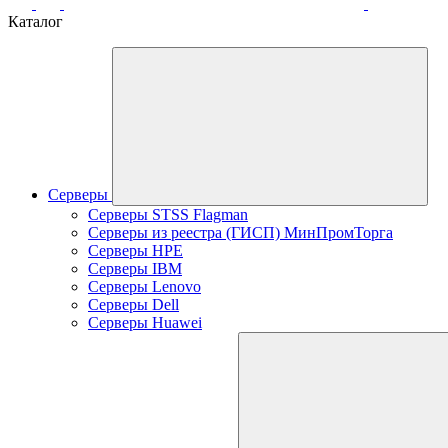
Каталог
Серверы
Серверы STSS Flagman
Серверы из реестра (ГИСП) МинПромТорга
Серверы HPE
Серверы IBM
Серверы Lenovo
Серверы Dell
Серверы Huawei