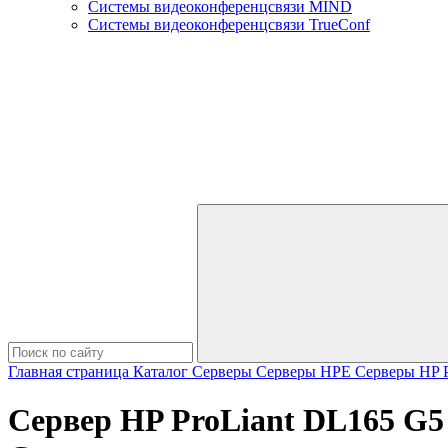
Системы видеоконференцсвязи MIND
Системы видеоконференцсвязи TrueConf
Главная страница
Каталог
Серверы
Серверы HPE
Серверы HP P
Сервер HP ProLiant DL165 G5