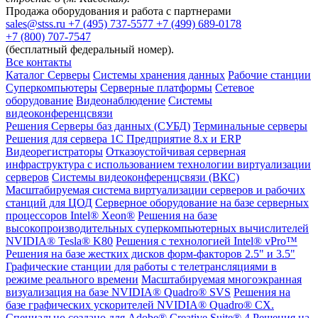
Продажа оборудования и работа с партнерами
sales@stss.ru
+7 (495) 737-5577
+7 (499) 689-0178
+7 (800) 707-7547
(бесплатный федеральный номер).
Все контакты
Каталог
Серверы
Системы хранения данных
Рабочие станции
Суперкомпьютеры
Серверные платформы
Сетевое
оборудование
Видеонаблюдение
Системы
видеоконференцсвязи
Решения
Серверы баз данных (СУБД)
Терминальные серверы
Решения для сервера 1С Предприятие 8.x и ERP
Видеорегистраторы
Отказоустойчивая серверная
инфраструктура с использованием технологии виртуализации
серверов
Системы видеоконференцсвязи (ВКС)
Масштабируемая система виртуализации серверов и рабочих
станций для ЦОД
Серверное оборудование на базе серверных
процессоров Intel® Xeon®
Решения на базе
высокопроизводительных суперкомпьютерных вычислителей
NVIDIA® Tesla® K80
Решения с технологией Intel® vPro™
Решения на базе жестких дисков форм-факторов 2.5" и 3.5"
Графические станции для работы с телетрансляциями в
режиме реального времени
Масштабируемая многоэкранная
визуализация на базе NVIDIA® Quadro® SVS
Решения на
базе графических ускорителей NVIDIA® Quadro® CX.
Специально создано для Adobe® Creative Suite® 4
Решения на