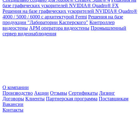
базе графических ускорителей NVIDIA® Quadro® FX
Решения на базе графических ускорителей NVIDIA® Quadro®
4000 / 5000 / 6000 с архитектурой Fermi
Решения на базе
продукции "Лаборатории Касперского"
Контроллер
видеостены
АРМ оператора видеостены
Промышленный
сервер видеонаблюдения
О компании
Производство
Акции
Отзывы
Сертификаты
Лизинг
Договоры
Клиенты
Партнерская программа
Поставщикам
Вакансии
Контакты