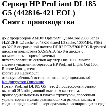
Сервер HP ProLiant DL185
G5 (442816-421 EOL)
Снят с производства
до 2 процессоров AMD® Opteron™ Quad-Core 2300 Series
(4x512KB L2 cache, 2048KB shared L3 cache, 1000MHz FSB)
до 32GB оперативной памяти DDR2 PC2-5300 ECC Registered
дисковая подсистема SAS/SATA (до 8-и дисков с
возможностью горячей замены)
интегрированный сетевой адаптер Dual 1000 Мбит/с
система управления сервером HP ProLiant Lights-Out 100i
Remote Management
корпус 2U RackMount
отказоустойчивый источник питания (опционально)
Конфигуратор
Описание
Новый ProLiant DL185 G5 – это 2-процессорный сервер
высотой 2U, обладающий высоким качеством,
производительностью и гибкой структурой, способный
удовлетворить нужды развивающихся рынков, малых и
средних предприятий и корпоративных расширяющихся сред.