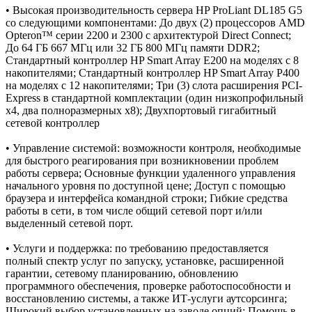
• Высокая производительность сервера HP ProLiant DL185 G5
со следующими компонентами: До двух (2) процессоров AMD
Opteron™ серии 2200 и 2300 с архитектурой Direct Connect;
До 64 ГБ 667 МГц или 32 ГБ 800 МГц памяти DDR2;
Стандартный контроллер HP Smart Array E200 на моделях с 8
накопителями; Стандартный контроллер HP Smart Array P400
на моделях с 12 накопителями; Три (3) слота расширения PCI-
Express в стандартной комплектации (один низкопрофильный
x4, два полноразмерных x8); Двухпортовый гигабитный
сетевой контроллер
• Управление системой: возможности контроля, необходимые
для быстрого реагирования при возникновении проблем
работы сервера; Основные функции удаленного управления
начального уровня по доступной цене; Доступ с помощью
браузера и интерфейса командной строки; Гибкие средства
работы в сети, в том числе общий сетевой порт и/или
выделенный сетевой порт.
• Услуги и поддержка: по требованию предоставляется
полный спектр услуг по запуску, установке, расширенной
гарантии, сетевому планированию, обновлению
программного обеспечения, проверке работоспособности и
восстановлению системы, а также ИТ-услуги аутсорсинга;
Широкий выбор установленных на заводе опций; Помощь в