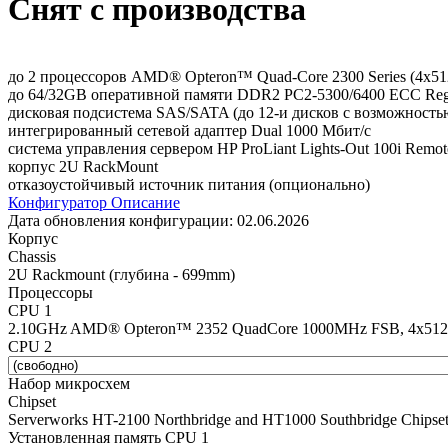
Снят с производства
до 2 процессоров AMD® Opteron™ Quad-Core 2300 Series (4x51
до 64/32GB оперативной памяти DDR2 PC2-5300/6400 ECC Regi
дисковая подсистема SAS/SATA (до 12-и дисков с возможность
интегрированный сетевой адаптер Dual 1000 Мбит/с
система управления сервером HP ProLiant Lights-Out 100i Remo
корпус 2U RackMount
отказоустойчивый источник питания (опционально)
Конфигуратор
Описание
Дата обновления конфигурации:
02.06.2026
Корпус
Chassis
2U Rackmount (глубина - 699mm)
Процессоры
CPU 1
2.10GHz AMD® Opteron™ 2352 QuadCore 1000MHz FSB, 4x512Kb
CPU 2
Набор микросхем
Chipset
Serverworks HT-2100 Northbridge and HT1000 Southbridge Chipse
Установленная память CPU 1