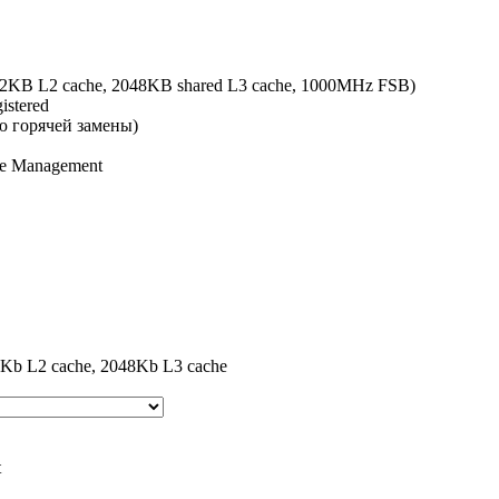
2KB L2 cache, 2048KB shared L3 cache, 1000MHz FSB)
stered
ю горячей замены)
te Management
 L2 cache, 2048Kb L3 cache
t