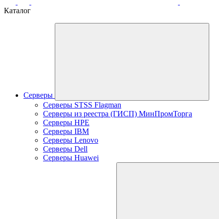
Каталог
Серверы
Серверы STSS Flagman
Серверы из реестра (ГИСП) МинПромТорга
Серверы HPE
Серверы IBM
Серверы Lenovo
Серверы Dell
Серверы Huawei