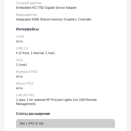
Сетевой адаптер
Embedded NC7782 Gigabit Server Adapter
Видеоадаптер
Integrated 32Mb Shared memory Graphics Controller
Интерфейсы
COM
есть
USB 2.0
5 (2 front, 1 internal, 2 rear)
VGA
1 (rear)
Keyboard PS/2
есть
Mouse PS/2
есть
LAN (RJ-45)
1 (plus 1 for optional HP ProLiant Lights Out 100i Remote
Management)
Слоты расширения
Slot 1 (PCI-E x8)