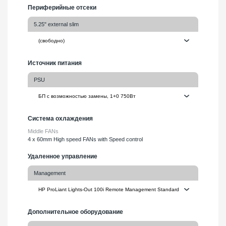
Периферийные отсеки
5.25" external slim
Источник питания
PSU
Система охлаждения
Middle FANs
4 x 60mm High speed FANs with Speed control
Удаленное управление
Management
Дополнительное оборудование