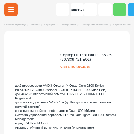
Заказать звонок
Главная страница
Каталог
Серверы
Серверы HPE
Серверы HP Proliant DL
Сервер HP ProLian
Сервер HP ProLiant DL185 G5
(507339-421 EOL)
Снят с производства
до 2 процессоров AMD® Opteron™ Quad-Core 2300 Series
(4x512KB L2 cache, 2048KB shared L3 cache, 1000MHz FSB)
до 64/32GB оперативной памяти DDR2 PC2-5300/6400 ECC
Registered
дисковая подсистема SAS/SATA (до 8-и дисков с возможностью
горячей замены)
интегрированный сетевой адаптер Dual 1000 Мбит/с
система управления сервером HP ProLiant Lights-Out 100i Remote
Management
корпус 2U RackMount
отказоустойчивый источник питания (опционально)