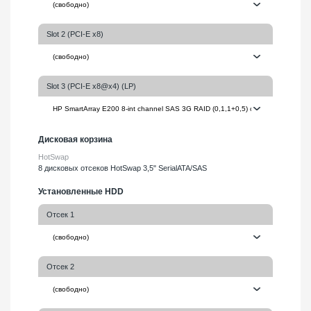
Slot 2 (PCI-E x8)
Slot 3 (PCI-E x8@x4) (LP)
Дисковая корзина
HotSwap
8 дисковых отсеков HotSwap 3,5" SerialATA/SAS
Установленные HDD
Отсек 1
Отсек 2