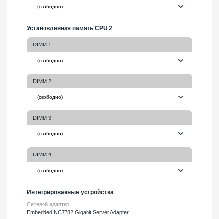
Установленная память CPU 2
DIMM 1
DIMM 2
DIMM 3
DIMM 4
Интегрированные устройства
Сетевой адаптер
Embedded NC7782 Gigabit Server Adapter