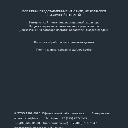
ВСЕ ЦЕНЫ, ПРЕДСТАВЛЕННЫЕ НА САЙТЕ, НЕ ЯВЛЯЮТСЯ
ПУБЛИЧНОЙ ОФЕРТОЙ
Интернет-сайт носит информационный характер.
Продажа через интернет-сайт не осуществляется.
Для заключения договора поставки обратитесь в
отдел продаж
.
Политика обработки персональных данных
Политика использования файлов cookie
© STSS 1997-2026. Официальный сайт:
www.stss.ru
. Электронная
почта:
info@stss.ru
. Тел./факс:
+7 (495) 737-55-77
,
+7 (499) 689-01-78
(многоканальные),
+7 (800) 707-75-47
(бесплатный федеральный номер).