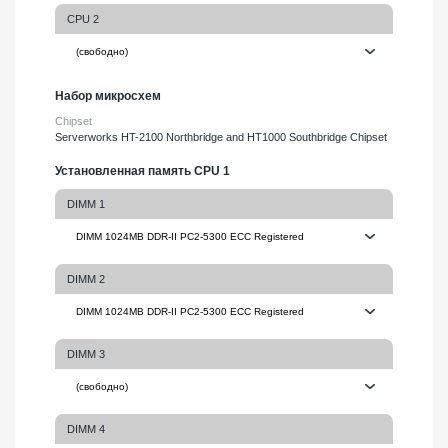
CPU 2
Набор микросхем
Chipset
Serverworks HT-2100 Northbridge and HT1000 Southbridge Chipset
Установленная память CPU 1
DIMM 1
DIMM 2
DIMM 3
DIMM 4