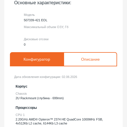
Основные характеристики:
Модель
507339-421 EOL
Максимальный объем ОЗУ, Гб
Дисковые отсеки
0
Конфигуратор
Описание
Дата обновления конфигурации:
02.06.2026
Корпус
Chassis
2U Rackmount (глубина - 699mm)
Процессоры
CPU 1
2.20GHz AMD® Opteron™ 2374 HE QuadCore 1000MHz FSB,
4x512Kb L2 cache, 6144Kb L3 cache