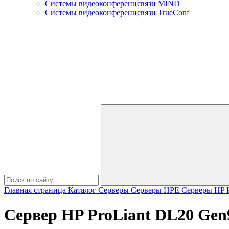
Системы видеоконференцсвязи MIND
Системы видеоконференцсвязи TrueConf
Главная страница
Каталог
Серверы
Серверы HPE
Серверы HP P
Сервер HP ProLiant DL20 Gen9