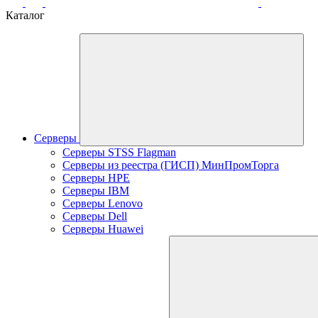
Каталог
Серверы
Серверы STSS Flagman
Серверы из реестра (ГИСП) МинПромТорга
Серверы HPE
Серверы IBM
Серверы Lenovo
Серверы Dell
Серверы Huawei