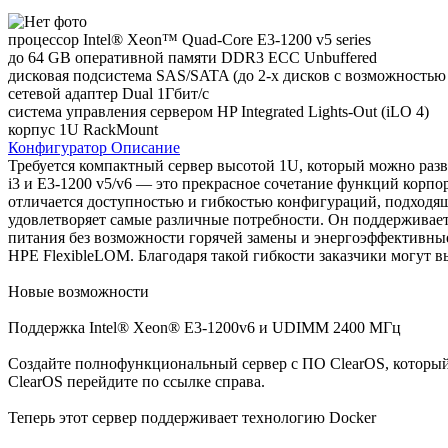
процессор Intel® Xeon™ Quad-Core E3-1200 v5 series
до 64 GB оперативной памяти DDR3 ECC Unbuffered
дисковая подсистема SAS/SATA (до 2-х дисков с возможностью
сетевой адаптер Dual 1Гбит/с
система управления сервером HP Integrated Lights-Out (iLO 4)
корпус 1U RackMount
Конфигуратор
Описание
Требуется компактный сервер высотой 1U, который можно разв
i3 и E3-1200 v5/v6 — это прекрасное сочетание функций корп
отличается доступностью и гибкостью конфигураций, подходя
удовлетворяет самые различные потребности. Он поддерживает
питания без возможности горячей замены и энергоэффективны
HPE FlexibleLOM. Благодаря такой гибкости заказчики могут 
Новые возможности
Поддержка Intel® Xeon® E3-1200v6 и UDIMM 2400 МГц
Создайте полнофункциональный сервер с ПО ClearOS, который 
ClearOS перейдите по ссылке справа.
Теперь этот сервер поддерживает технологию Docker