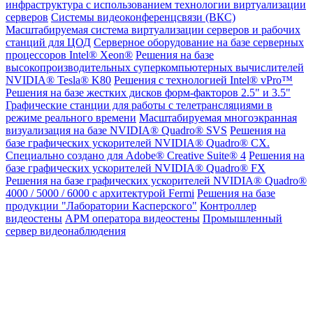
инфраструктура с использованием технологии виртуализации
серверов
Системы видеоконференцсвязи (ВКС)
Масштабируемая система виртуализации серверов и рабочих
станций для ЦОД
Серверное оборудование на базе серверных
процессоров Intel® Xeon®
Решения на базе
высокопроизводительных суперкомпьютерных вычислителей
NVIDIA® Tesla® K80
Решения с технологией Intel® vPro™
Решения на базе жестких дисков форм-факторов 2.5" и 3.5"
Графические станции для работы с телетрансляциями в
режиме реального времени
Масштабируемая многоэкранная
визуализация на базе NVIDIA® Quadro® SVS
Решения на
базе графических ускорителей NVIDIA® Quadro® CX.
Специально создано для Adobe® Creative Suite® 4
Решения на
базе графических ускорителей NVIDIA® Quadro® FX
Решения на базе графических ускорителей NVIDIA® Quadro®
4000 / 5000 / 6000 с архитектурой Fermi
Решения на базе
продукции "Лаборатории Касперского"
Контроллер
видеостены
АРМ оператора видеостены
Промышленный
сервер видеонаблюдения