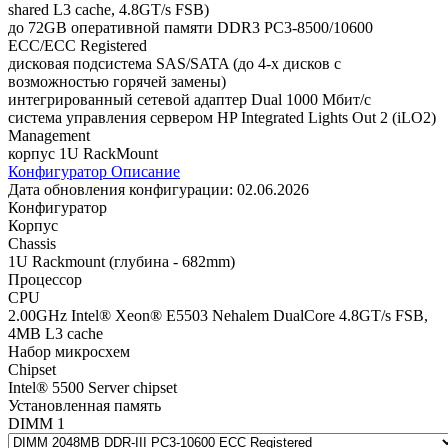
shared L3 cache, 4.8GT/s FSB)
до 72GB оперативной памяти DDR3 PC3-8500/10600
ECC/ECC Registered
дисковая подсистема SAS/SATA (до 4-х дисков с
возможностью горячей замены)
интегрированный сетевой адаптер Dual 1000 Мбит/с
система управления сервером HP Integrated Lights Out 2 (iLO2)
Management
корпус 1U RackMount
Конфигуратор
Описание
Дата обновления конфигурации:
02.06.2026
Конфигуратор
Корпус
Chassis
1U Rackmount (глубина - 682mm)
Процессор
CPU
2.00GHz Intel® Xeon® E5503 Nehalem DualCore 4.8GT/s FSB,
4MB L3 cache
Набор микросхем
Chipset
Intel® 5500 Server chipset
Установленная память
DIMM 1