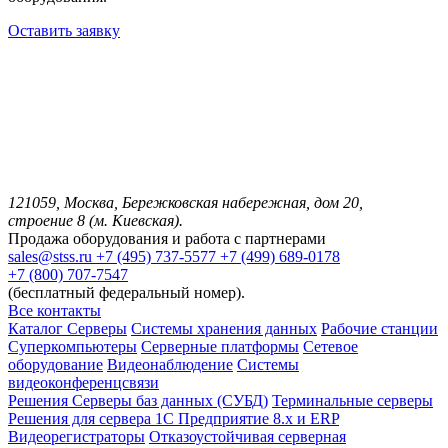
Оставить заявку
121059, Москва, Бережковская набережная, дом 20,
строение 8 (м. Киевская).
Продажа оборудования и работа с партнерами
sales@stss.ru
+7 (495) 737-5577
+7 (499) 689-0178
+7 (800) 707-7547
(бесплатный федеральный номер).
Все контакты
Каталог
Серверы
Системы хранения данных
Рабочие станции
Суперкомпьютеры
Серверные платформы
Сетевое
оборудование
Видеонаблюдение
Системы
видеоконференцсвязи
Решения
Серверы баз данных (СУБД)
Терминальные серверы
Решения для сервера 1С Предприятие 8.x и ERP
Видеорегистраторы
Отказоустойчивая серверная