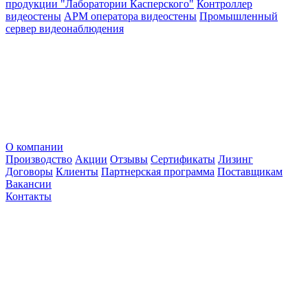
продукции "Лаборатории Касперского"
Контроллер
видеостены
АРМ оператора видеостены
Промышленный
сервер видеонаблюдения
О компании
Производство
Акции
Отзывы
Сертификаты
Лизинг
Договоры
Клиенты
Партнерская программа
Поставщикам
Вакансии
Контакты