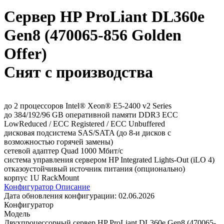
Сервер HP ProLiant DL360e
Gen8 (470065-856 Golden
Offer)
Снят с производства
до 2 процессоров Intel® Xeon® E5-2400 v2 Series
до 384/192/96 GB оперативной памяти DDR3 ECC
LowReduced / ECC Registered / ECC Unbuffered
дисковая подсистема SAS/SATA (до 8-и дисков с
возможностью горячей замены)
сетевой адаптер Quad 1000 Мбит/с
система управления сервером HP Integrated Lights-Out (iLO 4)
отказоустойчивый источник питания (опционально)
корпус 1U RackMount
Конфигуратор
Описание
Дата обновления конфигурации:
02.06.2026
Конфигуратор
Модель
Двухпроцессорный сервер HP ProLiant DL360e Gen8 (470065-