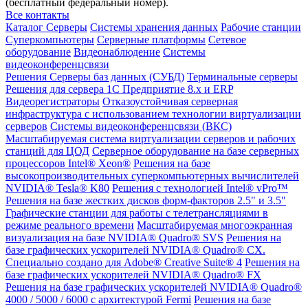
(бесплатный федеральный номер).
Все контакты
Каталог
Серверы
Системы хранения данных
Рабочие станции
Суперкомпьютеры
Серверные платформы
Сетевое
оборудование
Видеонаблюдение
Системы
видеоконференцсвязи
Решения
Серверы баз данных (СУБД)
Терминальные серверы
Решения для сервера 1С Предприятие 8.x и ERP
Видеорегистраторы
Отказоустойчивая серверная
инфраструктура с использованием технологии виртуализации
серверов
Системы видеоконференцсвязи (ВКС)
Масштабируемая система виртуализации серверов и рабочих
станций для ЦОД
Серверное оборудование на базе серверных
процессоров Intel® Xeon®
Решения на базе
высокопроизводительных суперкомпьютерных вычислителей
NVIDIA® Tesla® K80
Решения с технологией Intel® vPro™
Решения на базе жестких дисков форм-факторов 2.5" и 3.5"
Графические станции для работы с телетрансляциями в
режиме реального времени
Масштабируемая многоэкранная
визуализация на базе NVIDIA® Quadro® SVS
Решения на
базе графических ускорителей NVIDIA® Quadro® CX.
Специально создано для Adobe® Creative Suite® 4
Решения на
базе графических ускорителей NVIDIA® Quadro® FX
Решения на базе графических ускорителей NVIDIA® Quadro®
4000 / 5000 / 6000 с архитектурой Fermi
Решения на базе