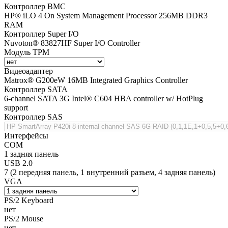
Контроллер BMC
HP® iLO 4 On System Management Processor 256MB DDR3
RAM
Контроллер Super I/O
Nuvoton® 83827HF Super I/O Controller
Модуль TPM
Видеоадаптер
Matrox® G200eW 16MB Integrated Graphics Controller
Контроллер SATA
6-channel SATA 3G Intel® C604 HBA controller w/ HotPlug
support
Контроллер SAS
Интерфейсы
COM
1 задняя панель
USB 2.0
7 (2 передняя панель, 1 внутренний разъем, 4 задняя панель)
VGA
PS/2 Keyboard
нет
PS/2 Mouse
нет