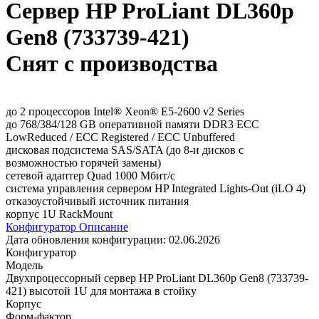
Сервер HP ProLiant DL360p
Gen8 (733739-421)
Снят с производства
до 2 процессоров Intel® Xeon® E5-2600 v2 Series
до 768/384/128 GB оперативной памяти DDR3 ECC
LowReduced / ECC Registered / ECC Unbuffered
дисковая подсистема SAS/SATA (до 8-и дисков с
возможностью горячей замены)
сетевой адаптер Quad 1000 Мбит/с
система управления сервером HP Integrated Lights-Out (iLO 4)
отказоустойчивый источник питания
корпус 1U RackMount
Конфигуратор
Описание
Дата обновления конфигурации:
02.06.2026
Конфигуратор
Модель
Двухпроцессорный сервер HP ProLiant DL360p Gen8 (733739-
421) высотой 1U для монтажа в стойку
Корпус
Форм-фактор