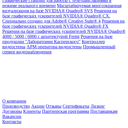
Графические станции для работы с телетрансляциями в
режиме реального времени
Масштабируемая многоэкранная
визуализация на базе NVIDIA® Quadro® SVS
Решения на
базе графических ускорителей NVIDIA® Quadro® CX.
Специально создано для Adobe® Creative Suite® 4
Решения на
базе графических ускорителей NVIDIA® Quadro® FX
Решения на базе графических ускорителей NVIDIA® Quadro®
4000 / 5000 / 6000 с архитектурой Fermi
Решения на базе
продукции "Лаборатории Касперского"
Контроллер
видеостены
АРМ оператора видеостены
Промышленный
сервер видеонаблюдения
О компании
Производство
Акции
Отзывы
Сертификаты
Лизинг
Договоры
Клиенты
Партнерская программа
Поставщикам
Вакансии
Контакты