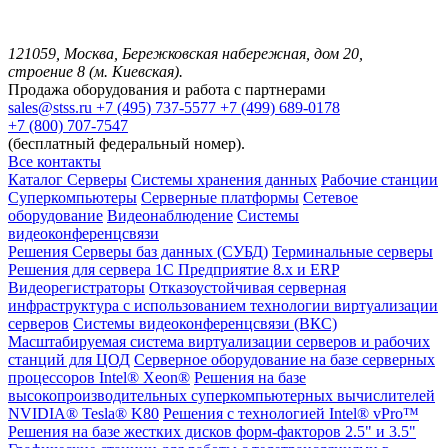
121059, Москва, Бережковская набережная, дом 20,
строение 8 (м. Киевская).
Продажа оборудования и работа с партнерами
sales@stss.ru
+7 (495) 737-5577
+7 (499) 689-0178
+7 (800) 707-7547
(бесплатный федеральный номер).
Все контакты
Каталог
Серверы
Системы хранения данных
Рабочие станции
Суперкомпьютеры
Серверные платформы
Сетевое
оборудование
Видеонаблюдение
Системы
видеоконференцсвязи
Решения
Серверы баз данных (СУБД)
Терминальные серверы
Решения для сервера 1С Предприятие 8.x и ERP
Видеорегистраторы
Отказоустойчивая серверная
инфраструктура с использованием технологии виртуализации
серверов
Системы видеоконференцсвязи (ВКС)
Масштабируемая система виртуализации серверов и рабочих
станций для ЦОД
Серверное оборудование на базе серверных
процессоров Intel® Xeon®
Решения на базе
высокопроизводительных суперкомпьютерных вычислителей
NVIDIA® Tesla® K80
Решения с технологией Intel® vPro™
Решения на базе жестких дисков форм-факторов 2.5" и 3.5"