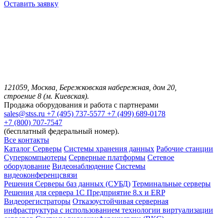
Оставить заявку
121059, Москва, Бережковская набережная, дом 20,
строение 8 (м. Киевская).
Продажа оборудования и работа с партнерами
sales@stss.ru
+7 (495) 737-5577
+7 (499) 689-0178
+7 (800) 707-7547
(бесплатный федеральный номер).
Все контакты
Каталог
Серверы
Системы хранения данных
Рабочие станции
Суперкомпьютеры
Серверные платформы
Сетевое
оборудование
Видеонаблюдение
Системы
видеоконференцсвязи
Решения
Серверы баз данных (СУБД)
Терминальные серверы
Решения для сервера 1С Предприятие 8.x и ERP
Видеорегистраторы
Отказоустойчивая серверная
инфраструктура с использованием технологии виртуализации