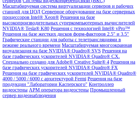
серверов
Системы видеоконференцсвязи (ВКС)
Масштабируемая система виртуализации серверов и рабочих
станций для ЦОД
Серверное оборудование на базе серверных
процессоров Intel® Xeon®
Решения на базе
высокопроизводительных суперкомпьютерных вычислителей
NVIDIA® Tesla® K80
Решения с технологией Intel® vPro™
Решения на базе жестких дисков форм-факторов 2.5" и 3.5"
Графические станции для работы с телетрансляциями в
режиме реального времени
Масштабируемая многоэкранная
визуализация на базе NVIDIA® Quadro® SVS
Решения на
базе графических ускорителей NVIDIA® Quadro® CX.
Специально создано для Adobe® Creative Suite® 4
Решения на
базе графических ускорителей NVIDIA® Quadro® FX
Решения на базе графических ускорителей NVIDIA® Quadro®
4000 / 5000 / 6000 с архитектурой Fermi
Решения на базе
продукции "Лаборатории Касперского"
Контроллер
видеостены
АРМ оператора видеостены
Промышленный
сервер видеонаблюдения