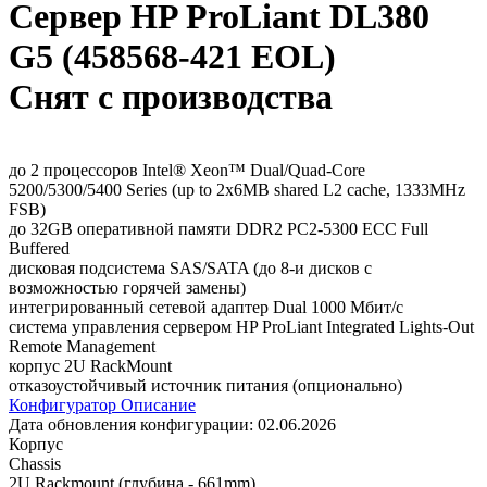
Сервер HP ProLiant DL380
G5 (458568-421 EOL)
Снят с производства
до 2 процессоров Intel® Xeon™ Dual/Quad-Core
5200/5300/5400 Series (up to 2x6MB shared L2 cache, 1333MHz
FSB)
до 32GB оперативной памяти DDR2 PC2-5300 ECC Full
Buffered
дисковая подсистема SAS/SATA (до 8-и дисков с
возможностью горячей замены)
интегрированный сетевой адаптер Dual 1000 Мбит/с
система управления сервером HP ProLiant Integrated Lights-Out
Remote Management
корпус 2U RackMount
отказоустойчивый источник питания (опционально)
Конфигуратор
Описание
Дата обновления конфигурации:
02.06.2026
Корпус
Chassis
2U Rackmount (глубина - 661mm)