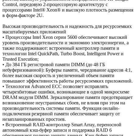
Control, передовую 2-процессорную архитектуру с
процессорами Intel® Xeon® и высокую плотность размещения
в форм-факторе 2U.
Высокая производительность и надежность для ресурсоемких
масштабируемых приложений
• Процессоры Intel Xeon серии 5600 обеспечивают высокий
уровень производительности и экономию электроэнергии, а
также поддерживают: встроенный контроллер памяти и
технологии Intel QuickPath, Turbo Boost, Intelligent Power и
Trusted Execution;
• До 384 ГБ регистровой памяти DIMM (до 48 ГБ
небуферизованной): Буферы памяти, чередование адресов 4:1,
более высокая скорость и увеличенный объем памяти
повышают эффективность работы ресурсоемких приложений.
• Технология Advanced ECC позволяет исправлять
четырехбитовые ошибки, возникающие в одной микросхеме
DRAM модуля DIMM. Зеркалирование памяти предотвращает
возникновение неустранимых сбоев, не влияя при этом на
производительность системы памяти. Функция онлайн-
подключения резервной памяти обеспечивает защиту от
незапланированных простоев.
• Встроенный RAID-контроллер Smart Array, переносной
автономный кэш-буфер записи и поддержка RAID 6
обеспечивают полную защиту данных. Кэш-буфер записи