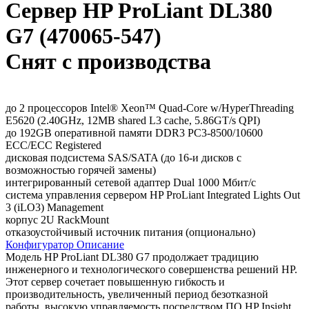
Сервер HP ProLiant DL380
G7 (470065-547)
Снят с производства
до 2 процессоров Intel® Xeon™ Quad-Core w/HyperThreading
E5620 (2.40GHz, 12MB shared L3 cache, 5.86GT/s QPI)
до 192GB оперативной памяти DDR3 PC3-8500/10600
ECC/ECC Registered
дисковая подсистема SAS/SATA (до 16-и дисков с
возможностью горячей замены)
интегрированный сетевой адаптер Dual 1000 Мбит/с
система управления сервером HP ProLiant Integrated Lights Out
3 (iLO3) Management
корпус 2U RackMount
отказоустойчивый источник питания (опционально)
Конфигуратор
Описание
Модель HP ProLiant DL380 G7 продолжает традицию
инженерного и технологического совершенства решений HP.
Этот сервер сочетает повышенную гибкость и
производительность, увеличенный период безотказной
работы, высокую управляемость посредством ПО HP Insight