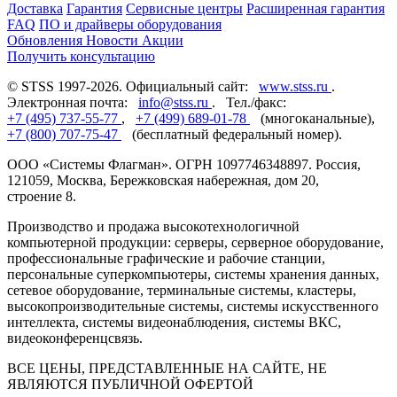
Доставка
Гарантия
Сервисные центры
Расширенная гарантия
FAQ
ПО и драйверы оборудования
Обновления
Новости
Акции
Получить консультацию
© STSS 1997-2026. Официальный сайт:
www.stss.ru
.
Электронная почта:
info@stss.ru
. Тел./факс:
+7 (495) 737-55-77
,
+7 (499) 689-01-78
(многоканальные),
+7 (800) 707-75-47
(бесплатный федеральный номер).
ООО «Системы Флагман». ОГРН 1097746348897. Россия,
121059, Москва, Бережковская набережная, дом 20,
строение 8.
Производство и продажа высокотехнологичной
компьютерной продукции: серверы, серверное оборудование,
профессиональные графические и рабочие станции,
персональные суперкомпьютеры, системы хранения данных,
сетевое оборудование, терминальные системы, кластеры,
высокопроизводительные системы, системы искусственного
интеллекта, системы видеонаблюдения, системы ВКС,
видеоконференцсвязь.
ВСЕ ЦЕНЫ, ПРЕДСТАВЛЕННЫЕ НА САЙТЕ, НЕ
ЯВЛЯЮТСЯ ПУБЛИЧНОЙ ОФЕРТОЙ