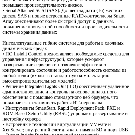
повышает производительность дисков.
• Serial Attached SCSI (SAS): До шестнадцати (16) жестких
дисков SAS и новые встроенные RAID-контроллеры Smart
Array обеспечивают более быстрый доступ к данным,
повышение пропускной способности и производительности
системы хранения данных
Интеллектуальные гибкие системы для работы в сложных
динамических средах
• ПО Insight Control предоставляет необходимые средства для
управления инфраструктурой, которые ускоряют
развертывание серверов и позволяют эффективно
контролировать состояние и работоспособность системы из
любой точки (входит в стандартную комплектацию
высокопроизводительных моделей)
• Решение Integrated Lights-Out (iLO) обеспечивает удаленное
администрирование и контроль на основе аппаратного
обеспечения с помощью стандартного веб-браузера, что
повышает эффективность работы ИТ-персонала
• Инструменты SmartStart, Rapid Deployment Pack, PXE и
ROM-Based Setup Utility (RBSU) упрощают развертывание и
настройку сервера
• Встроенные технологии виртуализации VMware и
XenServer; внутренний слот для карт памяти SD и порт USB