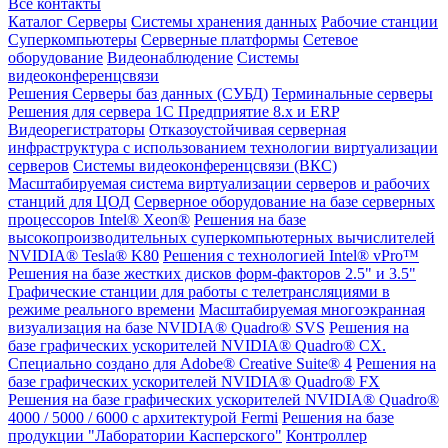
Все контакты
Каталог
Серверы
Системы хранения данных
Рабочие станции
Суперкомпьютеры
Серверные платформы
Сетевое
оборудование
Видеонаблюдение
Системы
видеоконференцсвязи
Решения
Серверы баз данных (СУБД)
Терминальные серверы
Решения для сервера 1С Предприятие 8.x и ERP
Видеорегистраторы
Отказоустойчивая серверная
инфраструктура с использованием технологии виртуализации
серверов
Системы видеоконференцсвязи (ВКС)
Масштабируемая система виртуализации серверов и рабочих
станций для ЦОД
Серверное оборудование на базе серверных
процессоров Intel® Xeon®
Решения на базе
высокопроизводительных суперкомпьютерных вычислителей
NVIDIA® Tesla® K80
Решения с технологией Intel® vPro™
Решения на базе жестких дисков форм-факторов 2.5" и 3.5"
Графические станции для работы с телетрансляциями в
режиме реального времени
Масштабируемая многоэкранная
визуализация на базе NVIDIA® Quadro® SVS
Решения на
базе графических ускорителей NVIDIA® Quadro® CX.
Специально создано для Adobe® Creative Suite® 4
Решения на
базе графических ускорителей NVIDIA® Quadro® FX
Решения на базе графических ускорителей NVIDIA® Quadro®
4000 / 5000 / 6000 с архитектурой Fermi
Решения на базе
продукции "Лаборатории Касперского"
Контроллер