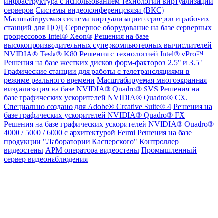
инфраструктура с использованием технологии виртуализации
серверов
Системы видеоконференцсвязи (ВКС)
Масштабируемая система виртуализации серверов и рабочих
станций для ЦОД
Серверное оборудование на базе серверных
процессоров Intel® Xeon®
Решения на базе
высокопроизводительных суперкомпьютерных вычислителей
NVIDIA® Tesla® K80
Решения с технологией Intel® vPro™
Решения на базе жестких дисков форм-факторов 2.5" и 3.5"
Графические станции для работы с телетрансляциями в
режиме реального времени
Масштабируемая многоэкранная
визуализация на базе NVIDIA® Quadro® SVS
Решения на
базе графических ускорителей NVIDIA® Quadro® CX.
Специально создано для Adobe® Creative Suite® 4
Решения на
базе графических ускорителей NVIDIA® Quadro® FX
Решения на базе графических ускорителей NVIDIA® Quadro®
4000 / 5000 / 6000 с архитектурой Fermi
Решения на базе
продукции "Лаборатории Касперского"
Контроллер
видеостены
АРМ оператора видеостены
Промышленный
сервер видеонаблюдения