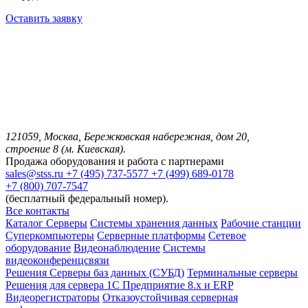
Оставить заявку
121059, Москва, Бережковская набережная, дом 20,
строение 8 (м. Киевская).
Продажа оборудования и работа с партнерами
sales@stss.ru
+7 (495) 737-5577
+7 (499) 689-0178
+7 (800) 707-7547
(бесплатный федеральный номер).
Все контакты
Каталог
Серверы
Системы хранения данных
Рабочие станции
Суперкомпьютеры
Серверные платформы
Сетевое
оборудование
Видеонаблюдение
Системы
видеоконференцсвязи
Решения
Серверы баз данных (СУБД)
Терминальные серверы
Решения для сервера 1С Предприятие 8.x и ERP
Видеорегистраторы
Отказоустойчивая серверная