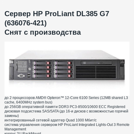
Сервер HP ProLiant DL385 G7
(636076-421)
Снят с производства
до 2 процессоров AMD® Opteron™ 12-Core 6100 Series (12MB shared L3
cache, 6400MHz system bus)
до 256GB оперативной памяти DDR3 PC3-8500/10600 ECC Registered
дисковая подсистема SAS/SATA (до 16-и дисков с возможностью горячей
замены)
интегрированный сетевой адаптер Quad 1000 Мбит/с
система управления сервером HP ProLiant Integrated Lights-Out 3 Remote
Management
корпус 2U RackMount