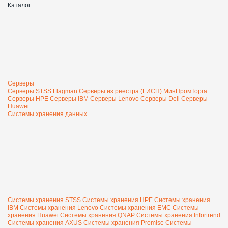
Каталог
Серверы
Серверы STSS Flagman
Серверы из реестра (ГИСП) МинПромТорга
Серверы HPE
Серверы IBM
Серверы Lenovo
Серверы Dell
Серверы
Huawei
Системы хранения данных
Системы хранения STSS
Системы хранения HPE
Системы хранения
IBM
Системы хранения Lenovo
Системы хранения EMC
Системы
хранения Huawei
Системы хранения QNAP
Системы хранения Infortrend
Системы хранения AXUS
Системы хранения Promise
Системы