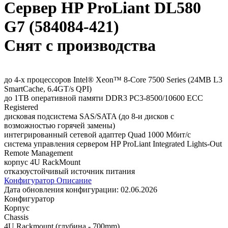
Сервер HP ProLiant DL580
G7 (584084-421)
Снят с производства
до 4-х процессоров Intel® Xeon™ 8-Core 7500 Series (24MB L3
SmartCache, 6.4GT/s QPI)
до 1TB оперативной памяти DDR3 PC3-8500/10600 ECC
Registered
дисковая подсистема SAS/SATA (до 8-и дисков с
возможностью горячей замены)
интегрированный сетевой адаптер Quad 1000 Мбит/с
система управления сервером HP ProLiant Integrated Lights-Out
Remote Management
корпус 4U RackMount
отказоустойчивый источник питания
Конфигуратор
Описание
Дата обновления конфигурации:
02.06.2026
Конфигуратор
Корпус
Chassis
4U Rackmount (глубина - 700mm)