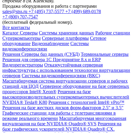
строение 8 (м. Киевская).
Продажа оборудования и работа с партнерами
sales@stss.ru
+7 (495) 737-5577
+7 (499) 689-0178
+7 (800) 707-7547
(бесплатный федеральный номер).
Все контакты
Каталог
Серверы
Системы хранения данных
Рабочие станции
Суперкомпьютеры
Серверные платформы
Сетевое
оборудование
Видеонаблюдение
Системы
видеоконференцсвязи
Решения
Серверы баз данных (СУБД)
Терминальные серверы
Решения для сервера 1С Предприятие 8.x и ERP
Видеорегистраторы
Отказоустойчивая серверная
инфраструктура с использованием технологии виртуализации
серверов
Системы видеоконференцсвязи (ВКС)
Масштабируемая система виртуализации серверов и рабочих
станций для ЦОД
Серверное оборудование на базе серверных
процессоров Intel® Xeon®
Решения на базе
высокопроизводительных суперкомпьютерных вычислителей
NVIDIA® Tesla® K80
Решения с технологией Intel® vPro™
Решения на базе жестких дисков форм-факторов 2.5" и 3.5"
Графические станции для работы с телетрансляциями в
режиме реального времени
Масштабируемая многоэкранная
визуализация на базе NVIDIA® Quadro® SVS
Решения на
базе графических ускорителей NVIDIA® Quadro® CX.