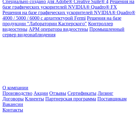
Специально создано для Adobe® Creative Suite® 4
Решения на
базе графических ускорителей NVIDIA® Quadro® FX
Решения на базе графических ускорителей NVIDIA® Quadro®
4000 / 5000 / 6000 с архитектурой Fermi
Решения на базе
продукции "Лаборатории Касперского"
Контроллер
видеостены
АРМ оператора видеостены
Промышленный
сервер видеонаблюдения
О компании
Производство
Акции
Отзывы
Сертификаты
Лизинг
Договоры
Клиенты
Партнерская программа
Поставщикам
Вакансии
Контакты