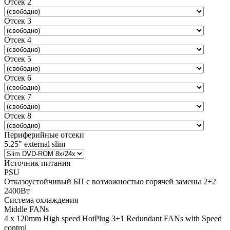
Отсек 2
Отсек 3
Отсек 4
Отсек 5
Отсек 6
Отсек 7
Отсек 8
Периферийные отсеки
5.25" external slim
Источник питания
PSU
Отказоустойчивый БП с возможностью горячей замены 2+2
2400Вт
Система охлаждения
Middle FANs
4 x 120mm High speed HotPlug 3+1 Redundant FANs with Speed
control