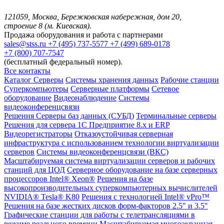
121059, Москва, Бережковская набережная, дом 20,
строение 8 (м. Киевская).
Продажа оборудования и работа с партнерами
sales@stss.ru
+7 (495) 737-5577
+7 (499) 689-0178
+7 (800) 707-7547
(бесплатный федеральный номер).
Все контакты
Каталог
Серверы
Системы хранения данных
Рабочие станции
Суперкомпьютеры
Серверные платформы
Сетевое
оборудование
Видеонаблюдение
Системы
видеоконференцсвязи
Решения
Серверы баз данных (СУБД)
Терминальные серверы
Решения для сервера 1С Предприятие 8.x и ERP
Видеорегистраторы
Отказоустойчивая серверная
инфраструктура с использованием технологии виртуализации
серверов
Системы видеоконференцсвязи (ВКС)
Масштабируемая система виртуализации серверов и рабочих
станций для ЦОД
Серверное оборудование на базе серверных
процессоров Intel® Xeon®
Решения на базе
высокопроизводительных суперкомпьютерных вычислителей
NVIDIA® Tesla® K80
Решения с технологией Intel® vPro™
Решения на базе жестких дисков форм-факторов 2.5" и 3.5"
Графические станции для работы с телетрансляциями в
режиме реального времени
Масштабируемая многоэкранная