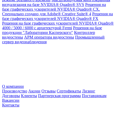
визуализация на базе NVIDIA® Quadro® SVS
Решения на
базе графических ускорителей NVIDIA® Quadro® CX.
Специально создано для Adobe® Creative Suite® 4
Решения на
базе графических ускорителей NVIDIA® Quadro® FX
Решения на базе графических ускорителей NVIDIA® Quadro®
4000 / 5000 / 6000 с архитектурой Fermi
Решения на базе
продукции "Лаборатории Касперского"
Контроллер
видеостены
АРМ оператора видеостены
Промышленный
сервер видеонаблюдения
О компании
Производство
Акции
Отзывы
Сертификаты
Лизинг
Договоры
Клиенты
Партнерская программа
Поставщикам
Вакансии
Контакты