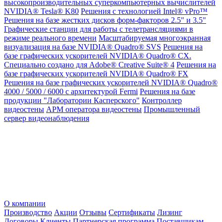
высокопроизводительных суперкомпьютерных вычислителей
NVIDIA® Tesla® K80
Решения с технологией Intel® vPro™
Решения на базе жестких дисков форм-факторов 2.5" и 3.5"
Графические станции для работы с телетрансляциями в
режиме реального времени
Масштабируемая многоэкранная
визуализация на базе NVIDIA® Quadro® SVS
Решения на
базе графических ускорителей NVIDIA® Quadro® CX.
Специально создано для Adobe® Creative Suite® 4
Решения на
базе графических ускорителей NVIDIA® Quadro® FX
Решения на базе графических ускорителей NVIDIA® Quadro®
4000 / 5000 / 6000 с архитектурой Fermi
Решения на базе
продукции "Лаборатории Касперского"
Контроллер
видеостены
АРМ оператора видеостены
Промышленный
сервер видеонаблюдения
О компании
Производство
Акции
Отзывы
Сертификаты
Лизинг
Договоры
Клиенты
Партнерская программа
Поставщикам