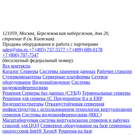
121059, Москва, Бережковская набережная, дом 20,
строение 8 (м. Киевская).
Продажа оборудования и работа с партнерами
sales@stss.ru
+7 (495) 737-5577
+7 (499) 689-0178
+7 (800) 707-7547
(бесплатный федеральный номер).
Все контакты
Каталог
Серверы
Системы хранения данных
Рабочие станции
Суперкомпьютеры
Серверные платформы
Сетевое
оборудование
Видеонаблюдение
Системы
видеоконференцсвязи
Решения
Серверы баз данных (СУБД)
Терминальные серверы
Решения для сервера 1С Предприятие 8.x и ERP
Видеорегистраторы
Отказоустойчивая серверная
инфраструктура с использованием технологии виртуализации
серверов
Системы видеоконференцсвязи (ВКС)
Масштабируемая система виртуализации серверов и рабочих
станций для ЦОД
Серверное оборудование на базе серверных
процессоров Intel® Xeon®
Решения на базе