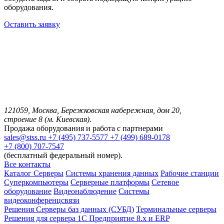
оборудования.
Оставить заявку
121059, Москва, Бережковская набережная, дом 20,
строение 8 (м. Киевская).
Продажа оборудования и работа с партнерами
sales@stss.ru
+7 (495) 737-5577
+7 (499) 689-0178
+7 (800) 707-7547
(бесплатный федеральный номер).
Все контакты
Каталог
Серверы
Системы хранения данных
Рабочие станции
Суперкомпьютеры
Серверные платформы
Сетевое
оборудование
Видеонаблюдение
Системы
видеоконференцсвязи
Решения
Серверы баз данных (СУБД)
Терминальные серверы
Решения для сервера 1С Предприятие 8.x и ERP