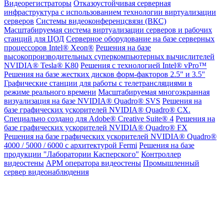
Видеорегистраторы
Отказоустойчивая серверная
инфраструктура с использованием технологии виртуализации
серверов
Системы видеоконференцсвязи (ВКС)
Масштабируемая система виртуализации серверов и рабочих
станций для ЦОД
Серверное оборудование на базе серверных
процессоров Intel® Xeon®
Решения на базе
высокопроизводительных суперкомпьютерных вычислителей
NVIDIA® Tesla® K80
Решения с технологией Intel® vPro™
Решения на базе жестких дисков форм-факторов 2.5" и 3.5"
Графические станции для работы с телетрансляциями в
режиме реального времени
Масштабируемая многоэкранная
визуализация на базе NVIDIA® Quadro® SVS
Решения на
базе графических ускорителей NVIDIA® Quadro® CX.
Специально создано для Adobe® Creative Suite® 4
Решения на
базе графических ускорителей NVIDIA® Quadro® FX
Решения на базе графических ускорителей NVIDIA® Quadro®
4000 / 5000 / 6000 с архитектурой Fermi
Решения на базе
продукции "Лаборатории Касперского"
Контроллер
видеостены
АРМ оператора видеостены
Промышленный
сервер видеонаблюдения