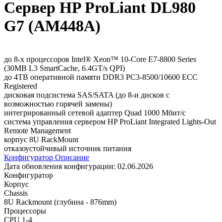
Сервер HP ProLiant DL980
G7 (AM448A)
до 8-х процессоров Intel® Xeon™ 10-Core E7-8800 Series
(30MB L3 SmartCache, 6.4GT/s QPI)
до 4TB оперативной памяти DDR3 PC3-8500/10600 ECC
Registered
дисковая подсистема SAS/SATA (до 8-и дисков с
возможностью горячей замены)
интегрированный сетевой адаптер Quad 1000 Мбит/с
система управления сервером HP ProLiant Integrated Lights-Out
Remote Management
корпус 8U RackMount
отказоустойчивый источник питания
Конфигуратор
Описание
Дата обновления конфигурации:
02.06.2026
Конфигуратор
Корпус
Chassis
8U Rackmount (глубина - 876mm)
Процессоры
CPU 1-4