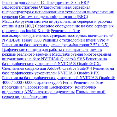
Решения для сервера 1С Предприятие 8.x и ERP
Видеорегистраторы
Отказоустойчивая серверная
инфраструктура с использованием технологии виртуализации
серверов
Системы видеоконференцсвязи (ВКС)
Масштабируемая система виртуализации серверов и рабочих
станций для ЦОД
Серверное оборудование на базе серверных
процессоров Intel® Xeon®
Решения на базе
высокопроизводительных суперкомпьютерных вычислителей
NVIDIA® Tesla® K80
Решения с технологией Intel® vPro™
Решения на базе жестких дисков форм-факторов 2.5" и 3.5"
Графические станции для работы с телетрансляциями в
режиме реального времени
Масштабируемая многоэкранная
визуализация на базе NVIDIA® Quadro® SVS
Решения на
базе графических ускорителей NVIDIA® Quadro® CX.
Специально создано для Adobe® Creative Suite® 4
Решения на
базе графических ускорителей NVIDIA® Quadro® FX
Решения на базе графических ускорителей NVIDIA® Quadro®
4000 / 5000 / 6000 с архитектурой Fermi
Решения на базе
продукции "Лаборатории Касперского"
Контроллер
видеостены
АРМ оператора видеостены
Промышленный
сервер видеонаблюдения