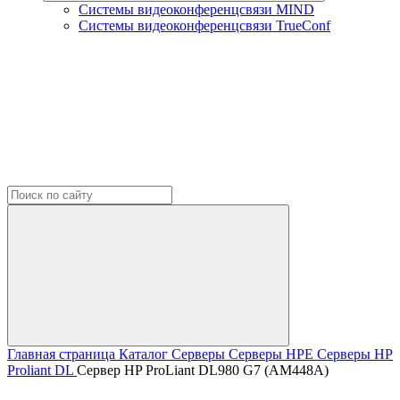
Системы видеоконференцсвязи MIND
Системы видеоконференцсвязи TrueConf
Главная страница
Каталог
Серверы
Серверы HPE
Серверы HP
Proliant DL
Сервер HP ProLiant DL980 G7 (AM448A)