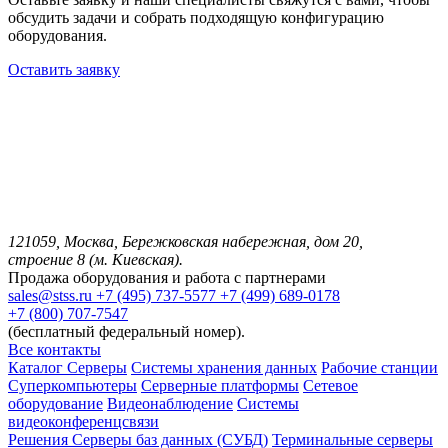
обсудить задачи и собрать подходящую конфигурацию
оборудования.
Оставить заявку
121059, Москва, Бережковская набережная, дом 20,
строение 8 (м. Киевская).
Продажа оборудования и работа с партнерами
sales@stss.ru
+7 (495) 737-5577
+7 (499) 689-0178
+7 (800) 707-7547
(бесплатный федеральный номер).
Все контакты
Каталог
Серверы
Системы хранения данных
Рабочие станции
Суперкомпьютеры
Серверные платформы
Сетевое
оборудование
Видеонаблюдение
Системы
видеоконференцсвязи
Решения
Серверы баз данных (СУБД)
Терминальные серверы