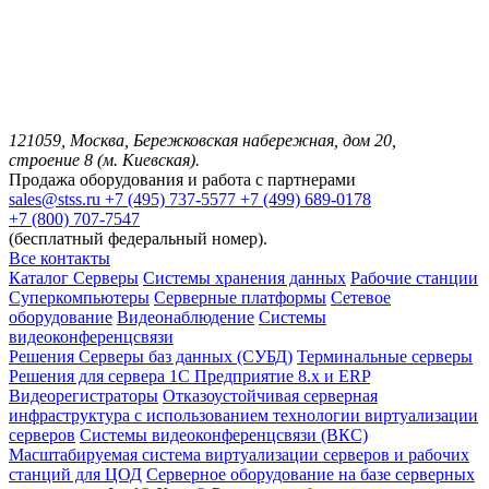
121059, Москва, Бережковская набережная, дом 20,
строение 8 (м. Киевская).
Продажа оборудования и работа с партнерами
sales@stss.ru
+7 (495) 737-5577
+7 (499) 689-0178
+7 (800) 707-7547
(бесплатный федеральный номер).
Все контакты
Каталог
Серверы
Системы хранения данных
Рабочие станции
Суперкомпьютеры
Серверные платформы
Сетевое
оборудование
Видеонаблюдение
Системы
видеоконференцсвязи
Решения
Серверы баз данных (СУБД)
Терминальные серверы
Решения для сервера 1С Предприятие 8.x и ERP
Видеорегистраторы
Отказоустойчивая серверная
инфраструктура с использованием технологии виртуализации
серверов
Системы видеоконференцсвязи (ВКС)
Масштабируемая система виртуализации серверов и рабочих
станций для ЦОД
Серверное оборудование на базе серверных