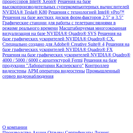
процессоров Intel® Xeon®
Решения на базе
высокопроизводительных суперкомпьютерных вычислителей
NVIDIA® Tesla® K80
Решения с технологией Intel® vPro™
Решения на базе жестких дисков форм-факторов 2.5" и 3.5"
Графические станции для работы с телетрансляциями в
режиме реального времени
Масштабируемая многоэкранная
визуализация на базе NVIDIA® Quadro® SVS
Решения на
базе графических ускорителей NVIDIA® Quadro® CX.
Специально создано для Adobe® Creative Suite® 4
Решения на
базе графических ускорителей NVIDIA® Quadro® FX
Решения на базе графических ускорителей NVIDIA® Quadro®
4000 / 5000 / 6000 с архитектурой Fermi
Решения на базе
продукции "Лаборатории Касперского"
Контроллер
видеостены
АРМ оператора видеостены
Промышленный
сервер видеонаблюдения
О компании
Производство
Акции
Отзывы
Сертификаты
Лизинг