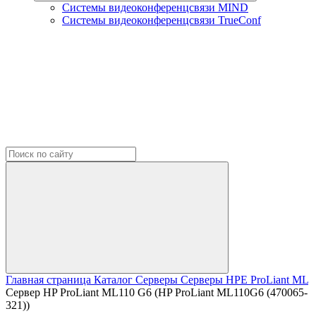
Системы видеоконференцсвязи MIND
Системы видеоконференцсвязи TrueConf
Главная страница
Каталог
Серверы
Серверы HPE
ProLiant ML
Сервер HP ProLiant ML110 G6 (HP ProLiant ML110G6 (470065-
321))