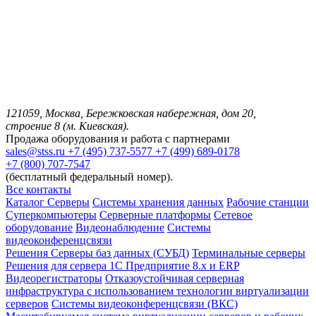
121059, Москва, Бережковская набережная, дом 20,
строение 8 (м. Киевская).
Продажа оборудования и работа с партнерами
sales@stss.ru
+7 (495) 737-5577
+7 (499) 689-0178
+7 (800) 707-7547
(бесплатный федеральный номер).
Все контакты
Каталог
Серверы
Системы хранения данных
Рабочие станции
Суперкомпьютеры
Серверные платформы
Сетевое
оборудование
Видеонаблюдение
Системы
видеоконференцсвязи
Решения
Серверы баз данных (СУБД)
Терминальные серверы
Решения для сервера 1С Предприятие 8.x и ERP
Видеорегистраторы
Отказоустойчивая серверная
инфраструктура с использованием технологии виртуализации
серверов
Системы видеоконференцсвязи (ВКС)