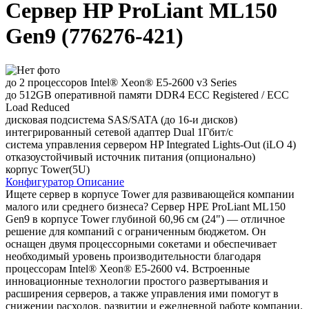
Сервер HP ProLiant ML150
Gen9 (776276-421)
до 2 процессоров Intel® Xeon® E5-2600 v3 Series
до 512GB оперативной памяти DDR4 ECC Registered / ECC
Load Reduced
дисковая подсистема SAS/SATA (до 16-и дисков)
интегрированный сетевой адаптер Dual 1Гбит/с
система управления сервером HP Integrated Lights-Out (iLO 4)
отказоустойчивый источник питания (опционально)
корпус Tower(5U)
Конфигуратор
Описание
Ищете сервер в корпусе Tower для развивающейся компании
малого или среднего бизнеса? Сервер HPE ProLiant ML150
Gen9 в корпусе Tower глубиной 60,96 см (24") — отличное
решение для компаний с ограниченным бюджетом. Он
оснащен двумя процессорными сокетами и обеспечивает
необходимый уровень производительности благодаря
процессорам Intel® Xeon® E5-2600 v4. Встроенные
инновационные технологии простого развертывания и
расширения серверов, а также управления ими помогут в
снижении расходов, развитии и ежедневной работе компании.