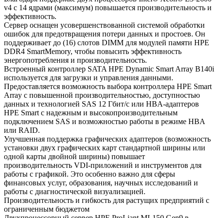
v4 с 14 ядрами (максимум) повышается производительность и
эффективность.
Сервер оснащен усовершенствованной системой обработки
ошибок для предотвращения потери данных и простоев. Он
поддерживает до (16) слотов DIMM для модулей памяти HPE
DDR4 SmartMemory, чтобы повысить эффективность
энергопотребления и производительность.
Встроенный контроллер SATA HPE Dynamic Smart Array B140i
используется для загрузки и управления данными.
Предоставляется возможность выбора контроллера HPE Smart
Array с повышенной производительностью, доступностью
данных и технологией SAS 12 Гбит/с или HBA-адаптеров
HPE Smart с надежным и высокопроизводительным
подключением SAS и возможностью работы в режиме HBA
или RAID.
Улучшенная поддержка графических адаптеров (возможность
установки двух графических карт стандартной ширины или
одной карты двойной ширины) повышает
производительность VDI-приложений и инструментов для
работы с графикой. Это особенно важно для сферы
финансовых услуг, образования, научных исследований и
работы с диагностической визуализацией.
Производительность и гибкость для растущих предприятий с
ограниченным бюджетом
Двухпроцессорный сервер HPE ProLiant ML150 Gen9 в