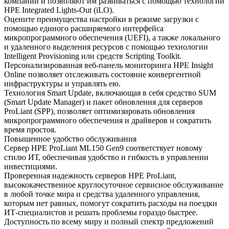
компаний и позволяют им развиваться с помощью технологии
HPE Integrated Lights-Out (iLO).
Оцените преимущества настройки в режиме загрузки с
помощью единого расширяемого интерфейса
микропрограммного обеспечения (UEFI), а также локального
и удаленного выделения ресурсов с помощью технологии
Intelligent Provisioning или средств Scripting Toolkit.
Персонализированная веб-панель мониторинга HPE Insight
Online позволяет отслеживать состояние конвергентной
инфраструктуры и управлять ею.
Технология Smart Update, включающая в себя средство SUM
(Smart Update Manager) и пакет обновления для серверов
ProLiant (SPP), позволяет оптимизировать обновления
микропрограммного обеспечения и драйверов и сократить
время простоя.
Повышенное удобство обслуживания
Сервер HPE ProLiant ML150 Gen9 соответствует новому
стилю ИТ, обеспечивая удобство и гибкость в управлении
инвестициями.
Проверенная надежность серверов HPE ProLiant,
высококачественное круглосуточное сервисное обслуживание
в любой точке мира и средства удаленного управления,
которым нет равных, помогут сократить расходы на поездки
ИТ-специалистов и решать проблемы гораздо быстрее.
Доступность по всему миру и полный спектр предложений