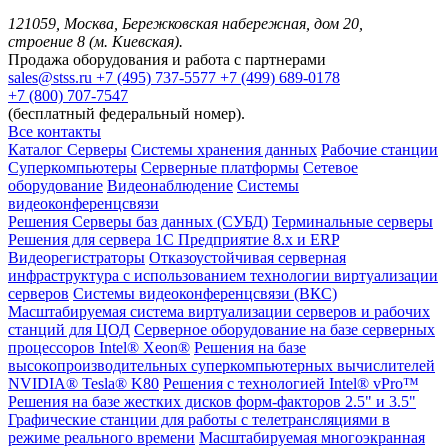
121059, Москва, Бережковская набережная, дом 20,
строение 8 (м. Киевская).
Продажа оборудования и работа с партнерами
sales@stss.ru
+7 (495) 737-5577
+7 (499) 689-0178
+7 (800) 707-7547
(бесплатный федеральный номер).
Все контакты
Каталог
Серверы
Системы хранения данных
Рабочие станции
Суперкомпьютеры
Серверные платформы
Сетевое
оборудование
Видеонаблюдение
Системы
видеоконференцсвязи
Решения
Серверы баз данных (СУБД)
Терминальные серверы
Решения для сервера 1С Предприятие 8.x и ERP
Видеорегистраторы
Отказоустойчивая серверная
инфраструктура с использованием технологии виртуализации
серверов
Системы видеоконференцсвязи (ВКС)
Масштабируемая система виртуализации серверов и рабочих
станций для ЦОД
Серверное оборудование на базе серверных
процессоров Intel® Xeon®
Решения на базе
высокопроизводительных суперкомпьютерных вычислителей
NVIDIA® Tesla® K80
Решения с технологией Intel® vPro™
Решения на базе жестких дисков форм-факторов 2.5" и 3.5"
Графические станции для работы с телетрансляциями в
режиме реального времени
Масштабируемая многоэкранная