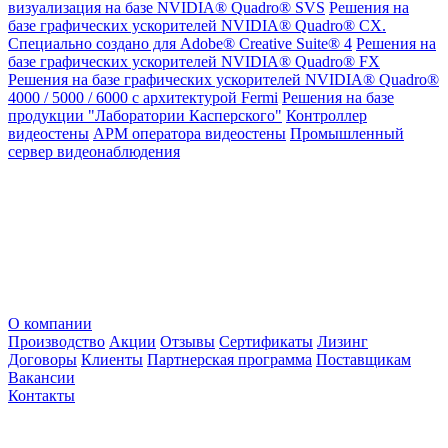
визуализация на базе NVIDIA® Quadro® SVS
Решения на
базе графических ускорителей NVIDIA® Quadro® CX.
Специально создано для Adobe® Creative Suite® 4
Решения на
базе графических ускорителей NVIDIA® Quadro® FX
Решения на базе графических ускорителей NVIDIA® Quadro®
4000 / 5000 / 6000 с архитектурой Fermi
Решения на базе
продукции "Лаборатории Касперского"
Контроллер
видеостены
АРМ оператора видеостены
Промышленный
сервер видеонаблюдения
О компании
Производство
Акции
Отзывы
Сертификаты
Лизинг
Договоры
Клиенты
Партнерская программа
Поставщикам
Вакансии
Контакты