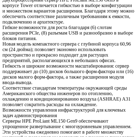
корпусе Tower отличается гибкостью в выборе конфигурации
и множеством вариантов расширения. Благодаря этому можно
обеспечить соответствие различным требованиям к емкости,
подключению и архитектуре.
Гибкие возможности для роста благодаря (6) слотам
расширения PCIe, (8) разъемам USB и разнообразию в выборе
блоков питания.
Новая модель компактного сервера с глубиной корпуса 60,96
см (24 дюйма); позволяет экономно использовать
пространство и прекрасно подходит для растущих
предприятий, располагающихся в небольших офисах.
Гибкость и широкие возможности масштабирования: сервер
поддерживает до (10) дисков большого форм-фактора или (16)
дисков малого форм-фактора, а также расширения модуля
ввода-вывода.
Соответствие стандартам температуры окружающей среды
Американского общества инженеров по отоплению,
охлаждению и кондиционированию воздуха (ASHRAE) A31
позволяет сократить расходы на охлаждение.
Возможности управления инфраструктурой для ключевых
задач администрирования
Серверы HPE ProLiant ML150 Gen9 обеспечивают
упрощенное развертывание с многоуровневым управлением.
Эти устройства ежедневно помогают в работе множеству