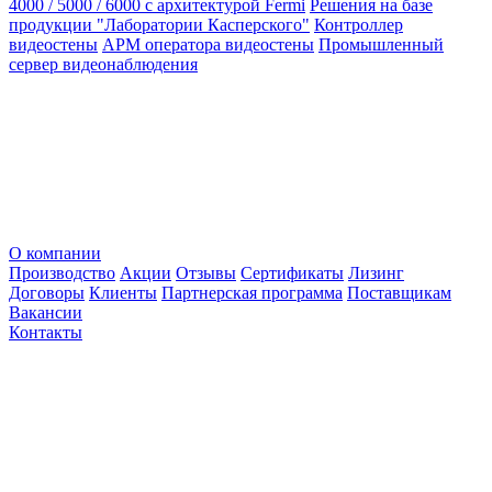
4000 / 5000 / 6000 с архитектурой Fermi
Решения на базе
продукции "Лаборатории Касперского"
Контроллер
видеостены
АРМ оператора видеостены
Промышленный
сервер видеонаблюдения
О компании
Производство
Акции
Отзывы
Сертификаты
Лизинг
Договоры
Клиенты
Партнерская программа
Поставщикам
Вакансии
Контакты