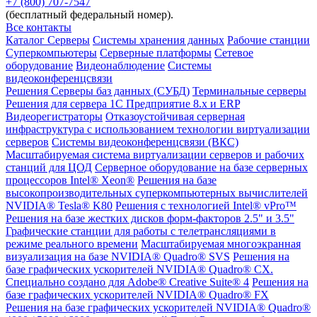
+7 (800) 707-7547
(бесплатный федеральный номер).
Все контакты
Каталог
Серверы
Системы хранения данных
Рабочие станции
Суперкомпьютеры
Серверные платформы
Сетевое
оборудование
Видеонаблюдение
Системы
видеоконференцсвязи
Решения
Серверы баз данных (СУБД)
Терминальные серверы
Решения для сервера 1С Предприятие 8.x и ERP
Видеорегистраторы
Отказоустойчивая серверная
инфраструктура с использованием технологии виртуализации
серверов
Системы видеоконференцсвязи (ВКС)
Масштабируемая система виртуализации серверов и рабочих
станций для ЦОД
Серверное оборудование на базе серверных
процессоров Intel® Xeon®
Решения на базе
высокопроизводительных суперкомпьютерных вычислителей
NVIDIA® Tesla® K80
Решения с технологией Intel® vPro™
Решения на базе жестких дисков форм-факторов 2.5" и 3.5"
Графические станции для работы с телетрансляциями в
режиме реального времени
Масштабируемая многоэкранная
визуализация на базе NVIDIA® Quadro® SVS
Решения на
базе графических ускорителей NVIDIA® Quadro® CX.
Специально создано для Adobe® Creative Suite® 4
Решения на
базе графических ускорителей NVIDIA® Quadro® FX
Решения на базе графических ускорителей NVIDIA® Quadro®