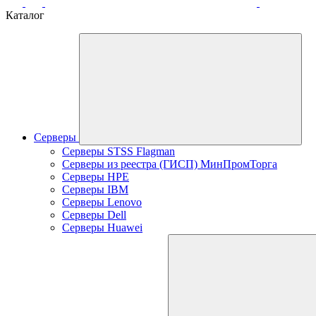
Каталог
Серверы
Серверы STSS Flagman
Серверы из реестра (ГИСП) МинПромТорга
Серверы HPE
Серверы IBM
Серверы Lenovo
Серверы Dell
Серверы Huawei