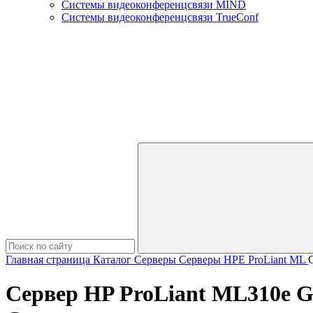
Системы видеоконференцсвязи MIND
Системы видеоконференцсвязи TrueConf
Главная страница
Каталог
Серверы
Серверы HPE
ProLiant ML
Сервер HP ProLiant ML310e Ge