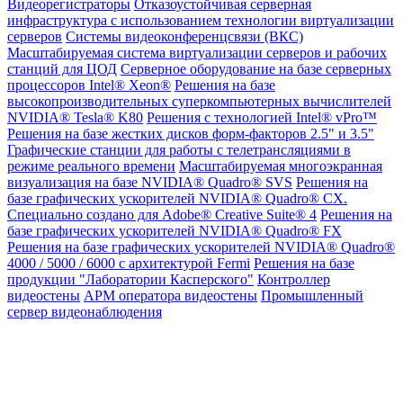
Видеорегистраторы
Отказоустойчивая серверная
инфраструктура с использованием технологии виртуализации
серверов
Системы видеоконференцсвязи (ВКС)
Масштабируемая система виртуализации серверов и рабочих
станций для ЦОД
Серверное оборудование на базе серверных
процессоров Intel® Xeon®
Решения на базе
высокопроизводительных суперкомпьютерных вычислителей
NVIDIA® Tesla® K80
Решения с технологией Intel® vPro™
Решения на базе жестких дисков форм-факторов 2.5" и 3.5"
Графические станции для работы с телетрансляциями в
режиме реального времени
Масштабируемая многоэкранная
визуализация на базе NVIDIA® Quadro® SVS
Решения на
базе графических ускорителей NVIDIA® Quadro® CX.
Специально создано для Adobe® Creative Suite® 4
Решения на
базе графических ускорителей NVIDIA® Quadro® FX
Решения на базе графических ускорителей NVIDIA® Quadro®
4000 / 5000 / 6000 с архитектурой Fermi
Решения на базе
продукции "Лаборатории Касперского"
Контроллер
видеостены
АРМ оператора видеостены
Промышленный
сервер видеонаблюдения