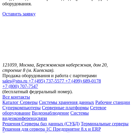
оборудования.
Оставить заявку
121059, Москва, Бережковская набережная, дом 20,
строение 8 (м. Киевская).
Продажа оборудования и работа с партнерами
sales@stss.ru
+7 (495) 737-5577
+7 (499) 689-0178
+7 (800) 707-7547
(бесплатный федеральный номер).
Все контакты
Каталог
Серверы
Системы хранения данных
Рабочие станции
Суперкомпьютеры
Серверные платформы
Сетевое
оборудование
Видеонаблюдение
Системы
видеоконференцсвязи
Решения
Серверы баз данных (СУБД)
Терминальные серверы
Решения для сервера 1С Предприятие 8.x и ERP