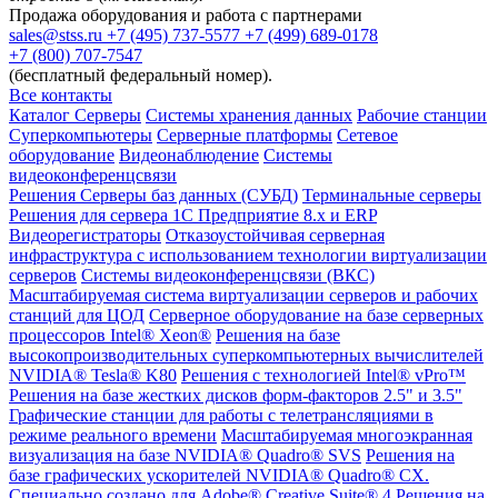
Продажа оборудования и работа с партнерами
sales@stss.ru
+7 (495) 737-5577
+7 (499) 689-0178
+7 (800) 707-7547
(бесплатный федеральный номер).
Все контакты
Каталог
Серверы
Системы хранения данных
Рабочие станции
Суперкомпьютеры
Серверные платформы
Сетевое
оборудование
Видеонаблюдение
Системы
видеоконференцсвязи
Решения
Серверы баз данных (СУБД)
Терминальные серверы
Решения для сервера 1С Предприятие 8.x и ERP
Видеорегистраторы
Отказоустойчивая серверная
инфраструктура с использованием технологии виртуализации
серверов
Системы видеоконференцсвязи (ВКС)
Масштабируемая система виртуализации серверов и рабочих
станций для ЦОД
Серверное оборудование на базе серверных
процессоров Intel® Xeon®
Решения на базе
высокопроизводительных суперкомпьютерных вычислителей
NVIDIA® Tesla® K80
Решения с технологией Intel® vPro™
Решения на базе жестких дисков форм-факторов 2.5" и 3.5"
Графические станции для работы с телетрансляциями в
режиме реального времени
Масштабируемая многоэкранная
визуализация на базе NVIDIA® Quadro® SVS
Решения на
базе графических ускорителей NVIDIA® Quadro® CX.
Специально создано для Adobe® Creative Suite® 4
Решения на