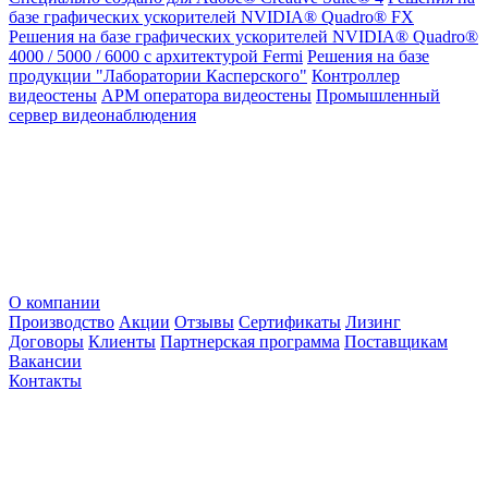
базе графических ускорителей NVIDIA® Quadro® FX
Решения на базе графических ускорителей NVIDIA® Quadro®
4000 / 5000 / 6000 с архитектурой Fermi
Решения на базе
продукции "Лаборатории Касперского"
Контроллер
видеостены
АРМ оператора видеостены
Промышленный
сервер видеонаблюдения
О компании
Производство
Акции
Отзывы
Сертификаты
Лизинг
Договоры
Клиенты
Партнерская программа
Поставщикам
Вакансии
Контакты