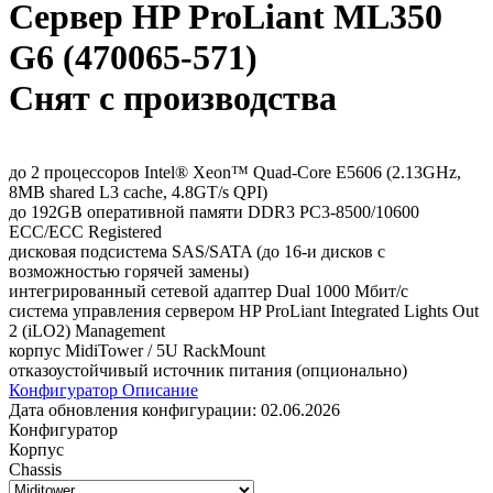
Сервер HP ProLiant ML350
G6 (470065-571)
Снят с производства
до 2 процессоров Intel® Xeon™ Quad-Core E5606 (2.13GHz,
8MB shared L3 cache, 4.8GT/s QPI)
до 192GB оперативной памяти DDR3 PC3-8500/10600
ECC/ECC Registered
дисковая подсистема SAS/SATA (до 16-и дисков с
возможностью горячей замены)
интегрированный сетевой адаптер Dual 1000 Мбит/с
система управления сервером HP ProLiant Integrated Lights Out
2 (iLO2) Management
корпус MidiTower / 5U RackMount
отказоустойчивый источник питания (опционально)
Конфигуратор
Описание
Дата обновления конфигурации:
02.06.2026
Конфигуратор
Корпус
Chassis