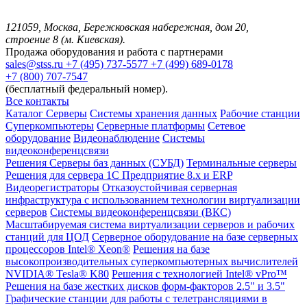
121059, Москва, Бережковская набережная, дом 20,
строение 8 (м. Киевская).
Продажа оборудования и работа с партнерами
sales@stss.ru
+7 (495) 737-5577
+7 (499) 689-0178
+7 (800) 707-7547
(бесплатный федеральный номер).
Все контакты
Каталог
Серверы
Системы хранения данных
Рабочие станции
Суперкомпьютеры
Серверные платформы
Сетевое
оборудование
Видеонаблюдение
Системы
видеоконференцсвязи
Решения
Серверы баз данных (СУБД)
Терминальные серверы
Решения для сервера 1С Предприятие 8.x и ERP
Видеорегистраторы
Отказоустойчивая серверная
инфраструктура с использованием технологии виртуализации
серверов
Системы видеоконференцсвязи (ВКС)
Масштабируемая система виртуализации серверов и рабочих
станций для ЦОД
Серверное оборудование на базе серверных
процессоров Intel® Xeon®
Решения на базе
высокопроизводительных суперкомпьютерных вычислителей
NVIDIA® Tesla® K80
Решения с технологией Intel® vPro™
Решения на базе жестких дисков форм-факторов 2.5" и 3.5"
Графические станции для работы с телетрансляциями в