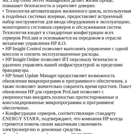
ML350p Gen8 Server Management делает жизнь проще,
повышает безопасность и укрепляет доверие.
• Технология автоматизации жизненного цикла, используемая
в подобных системах впервые, предоставляет встроенный
набор инструментов для ввода оборудования в эксплуатацию,
мониторинга состояния серверов и обслуживания систем.
Технология входит в стандартные конфигурации всех
серверов ProLiant и основывается на передовом в отрасли
механизме управления HP iLO.
• HP Insight Control позволяет выполнять управление с одной
консоли и снизить эксплуатационные расходы.
• HP Insight Online позволяет ИТ-персоналу безопасно и
удаленно управлять вашей инфраструктурой за пределами
брандмауэра.
• HP Smart Update Manager предоставляет возможность
обновления микропрограмм и программного обеспечения, а
также позволяет значительно сократить время простоев. Пакет
обновления HP для серверов ProLiant позволяет с
уверенностью внедрять полностью протестированные и
консолидированные микропрограммы и программное
обеспечение.
• Конфигурации серверов, соответствующие стандарту
ENERGY STAR®, подтверждают, что компания HP всегда
стремится помочь своим заказчикам сэкономить
электроэнергию и денежные средства.