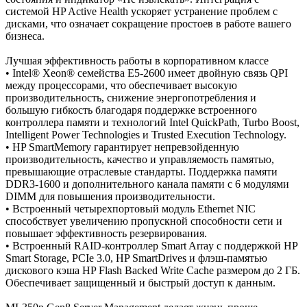
системой HP Active Health ускоряет устранение проблем с
дисками, что означает сокращение простоев в работе вашего
бизнеса.
Лучшая эффективность работы в корпоративном классе
• Intel® Xeon® семейства E5-2600 имеет двойную связь QPI
между процессорами, что обеспечивает высокую
производительность, снижение энергопотребления и
большую гибкость благодаря поддержке встроенного
контроллера памяти и технологий Intel QuickPath, Turbo Boost,
Intelligent Power Technologies и Trusted Execution Technology.
• HP SmartMemory гарантирует непревзойденную
производительность, качество и управляемость памятью,
превышающие отраслевые стандарты. Поддержка памяти
DDR3-1600 и дополнительного канала памяти с 6 модулями
DIMM для повышения производительности.
• Встроенный четырехпортовый модуль Ethernet NIC
способствует увеличению пропускной способности сети и
повышает эффективность резервирования.
• Встроенный RAID-контроллер Smart Array с поддержкой HP
Smart Storage, PCIe 3.0, HP SmartDrives и флэш-памятью
дискового кэша HP Flash Backed Write Cache размером до 2 ГБ.
Обеспечивает защищенный и быстрый доступ к данным.