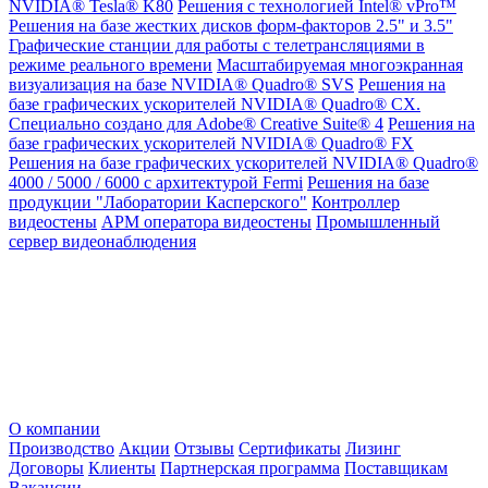
NVIDIA® Tesla® K80
Решения с технологией Intel® vPro™
Решения на базе жестких дисков форм-факторов 2.5" и 3.5"
Графические станции для работы с телетрансляциями в
режиме реального времени
Масштабируемая многоэкранная
визуализация на базе NVIDIA® Quadro® SVS
Решения на
базе графических ускорителей NVIDIA® Quadro® CX.
Специально создано для Adobe® Creative Suite® 4
Решения на
базе графических ускорителей NVIDIA® Quadro® FX
Решения на базе графических ускорителей NVIDIA® Quadro®
4000 / 5000 / 6000 с архитектурой Fermi
Решения на базе
продукции "Лаборатории Касперского"
Контроллер
видеостены
АРМ оператора видеостены
Промышленный
сервер видеонаблюдения
О компании
Производство
Акции
Отзывы
Сертификаты
Лизинг
Договоры
Клиенты
Партнерская программа
Поставщикам
Вакансии