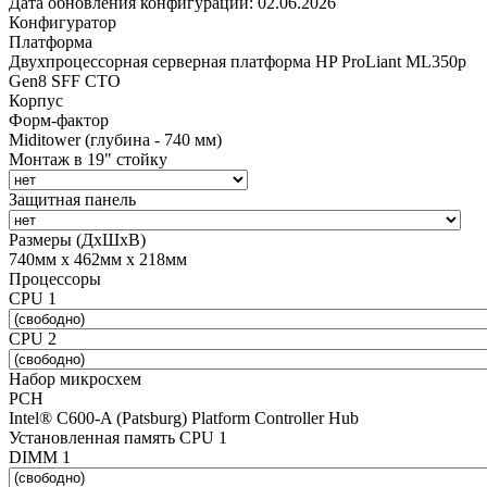
Дата обновления конфигурации:
02.06.2026
Конфигуратор
Платформа
Двухпроцессорная серверная платформа HP ProLiant ML350p
Gen8 SFF CTO
Корпус
Форм-фактор
Miditower (глубина - 740 мм)
Монтаж в 19" стойку
Защитная панель
Размеры (ДхШхВ)
740мм х 462мм х 218мм
Процессоры
CPU 1
CPU 2
Набор микросхем
PCH
Intel® C600-A (Patsburg) Platform Controller Hub
Установленная память CPU 1
DIMM 1