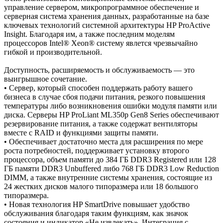
управление сервером, микропрограммное обеспечение и
серверная система хранения данных, разработанные на базе
ключевых технологий системной архитектуры HP ProActive
Insight. Благодаря им, а также последним моделям
процессоров Intel® Xeon® систему явлется чрезвычайно
гибкой и производительной.
Доступность, расширяемость и обслуживаемость — это
выигрышное сочетание.
• Сервер, который способен поддержать работу вашего
бизнеса в случае сбоя подачи питания, резкого повышения
температуры либо возникновения ошибки модуля памяти или
диска. Серверы HP ProLiant ML350p Gen8 Series обеспечивают
резервирование питания, а также содержат вентиляторы
вместе с RAID и функциями защиты памяти.
• Обеспечивает достаточно места для расширения по мере
роста потребностей, поддерживает установку второго
процессора, объем памяти до 384 ГБ DDR3 Registered или 128
ГБ памяти DDR3 Unbuffered либо 768 ГБ DDR3 Low Reduction
DIMM, а также внутренние системы хранения, состоящие из
24 жестких дисков малого типоразмера или 18 большого
типоразмера.
• Новая технология HP SmartDrive повышает удобство
обслуживания благодаря таким функциям, как значок
состояния и индикатор «Не извлекать». Интеграция с