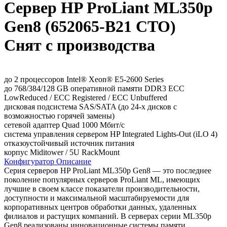
Сервер HP ProLiant ML350p
Gen8 (652065-B21 CTO)
Снят с производства
до 2 процессоров Intel® Xeon® E5-2600 Series
до 768/384/128 GB оперативной памяти DDR3 ECC
LowReduced / ECC Registered / ECC Unbuffered
дисковая подсистема SAS/SATA (до 24-х дисков с
возможностью горячей замены)
сетевой адаптер Quad 1000 Мбит/с
система управления сервером HP Integrated Lights-Out (iLO 4)
отказоустойчивый источник питания
корпус Miditower / 5U RackMount
Конфигуратор
Описание
Серия серверов HP ProLiant ML350p Gen8 — это последнее
поколение популярных серверов ProLiant ML, имеющих
лучшие в своем классе показатели производительности,
доступности и максимальной масштабируемости для
корпоративных центров обработки данных, удаленных
филиалов и растущих компаний. В серверах серии ML350p
Gen8 реализованы инновационные системы памяти,