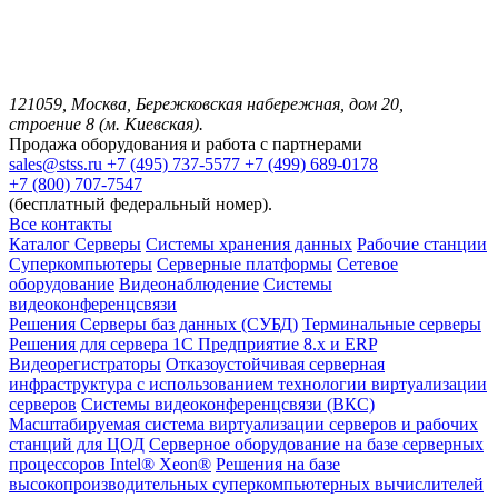
121059, Москва, Бережковская набережная, дом 20,
строение 8 (м. Киевская).
Продажа оборудования и работа с партнерами
sales@stss.ru
+7 (495) 737-5577
+7 (499) 689-0178
+7 (800) 707-7547
(бесплатный федеральный номер).
Все контакты
Каталог
Серверы
Системы хранения данных
Рабочие станции
Суперкомпьютеры
Серверные платформы
Сетевое
оборудование
Видеонаблюдение
Системы
видеоконференцсвязи
Решения
Серверы баз данных (СУБД)
Терминальные серверы
Решения для сервера 1С Предприятие 8.x и ERP
Видеорегистраторы
Отказоустойчивая серверная
инфраструктура с использованием технологии виртуализации
серверов
Системы видеоконференцсвязи (ВКС)
Масштабируемая система виртуализации серверов и рабочих
станций для ЦОД
Серверное оборудование на базе серверных
процессоров Intel® Xeon®
Решения на базе
высокопроизводительных суперкомпьютерных вычислителей