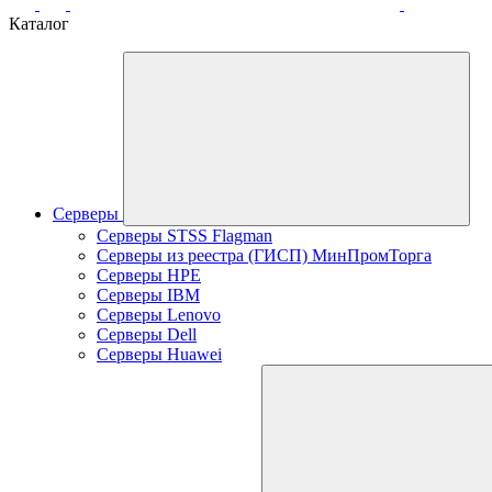
Каталог
Серверы
Серверы STSS Flagman
Серверы из реестра (ГИСП) МинПромТорга
Серверы HPE
Серверы IBM
Серверы Lenovo
Серверы Dell
Серверы Huawei