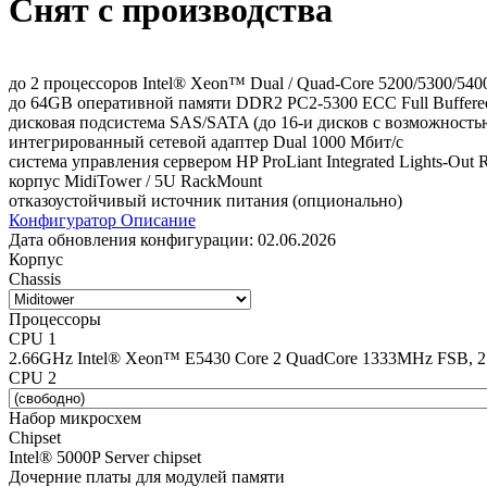
Снят с производства
до 2 процессоров Intel® Xeon™ Dual / Quad-Core 5200/5300/5400
до 64GB оперативной памяти DDR2 PC2-5300 ECC Full Buffere
дисковая подсистема SAS/SATA (до 16-и дисков с возможность
интегрированный сетевой адаптер Dual 1000 Мбит/с
система управления сервером HP ProLiant Integrated Lights-Out
корпус MidiTower / 5U RackMount
отказоустойчивый источник питания (опционально)
Конфигуратор
Описание
Дата обновления конфигурации:
02.06.2026
Корпус
Chassis
Процессоры
CPU 1
2.66GHz Intel® Xeon™ E5430 Core 2 QuadCore 1333MHz FSB, 2
CPU 2
Набор микросхем
Chipset
Intel® 5000P Server chipset
Дочерние платы для модулей памяти