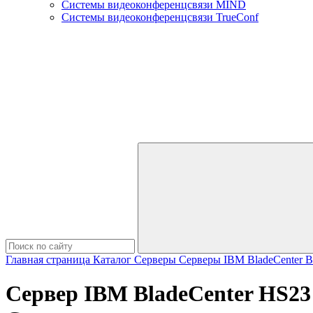
Системы видеоконференцсвязи MIND
Системы видеоконференцсвязи TrueConf
Главная страница
Каталог
Серверы
Серверы IBM
BladeCenter
B
Сервер IBM BladeCenter HS23