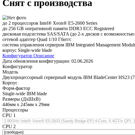
Снят с производства
до 2 процессоров Intel® Xeon® E5-2600 Series
до 256 GB оперативной памяти DDR3 ECC Registered
дисковая подсистема SAS/SATA (до 2-х дисков с возможностью
сетевой адаптер Quad 1/10 Гбит/с
система управления сервером IBM Integrated Management Module
корпус Single-wide blade
Конфигуратор
Описание
Дата обновления конфигурации:
02.06.2026
Конфигуратор
Модель
Двухпроцессорный серверный модуль IBM BladeCenter HS23 (7
Корпус
Форм-фактор
Single-wide IBM blade
Размеры (ДхШхВ)
446мм х 245мм х 29мм
Процессоры
CPU 1
CPU 2