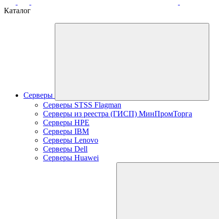
Каталог
Серверы
Серверы STSS Flagman
Серверы из реестра (ГИСП) МинПромТорга
Серверы HPE
Серверы IBM
Серверы Lenovo
Серверы Dell
Серверы Huawei