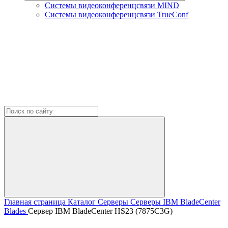
Системы видеоконференцсвязи MIND
Системы видеоконференцсвязи TrueConf
Главная страница
Каталог
Серверы
Серверы IBM
BladeCenter
Blades
Сервер IBM BladeCenter HS23 (7875C3G)