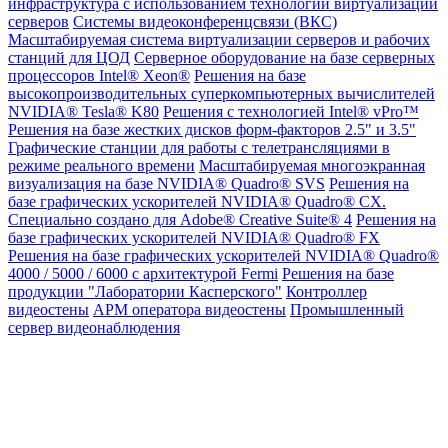
инфраструктура с использованием технологии виртуализации
серверов
Системы видеоконференцсвязи (ВКС)
Масштабируемая система виртуализации серверов и рабочих
станций для ЦОД
Серверное оборудование на базе серверных
процессоров Intel® Xeon®
Решения на базе
высокопроизводительных суперкомпьютерных вычислителей
NVIDIA® Tesla® K80
Решения с технологией Intel® vPro™
Решения на базе жестких дисков форм-факторов 2.5" и 3.5"
Графические станции для работы с телетрансляциями в
режиме реального времени
Масштабируемая многоэкранная
визуализация на базе NVIDIA® Quadro® SVS
Решения на
базе графических ускорителей NVIDIA® Quadro® CX.
Специально создано для Adobe® Creative Suite® 4
Решения на
базе графических ускорителей NVIDIA® Quadro® FX
Решения на базе графических ускорителей NVIDIA® Quadro®
4000 / 5000 / 6000 с архитектурой Fermi
Решения на базе
продукции "Лаборатории Касперского"
Контроллер
видеостены
АРМ оператора видеостены
Промышленный
сервер видеонаблюдения