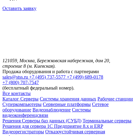
Оставить заявку
121059, Москва, Бережковская набережная, дом 20,
строение 8 (м. Киевская).
Продажа оборудования и работа с партнерами
sales@stss.ru
+7 (495) 737-5577
+7 (499) 689-0178
+7 (800) 707-7547
(бесплатный федеральный номер).
Все контакты
Каталог
Серверы
Системы хранения данных
Рабочие станции
Суперкомпьютеры
Серверные платформы
Сетевое
оборудование
Видеонаблюдение
Системы
видеоконференцсвязи
Решения
Серверы баз данных (СУБД)
Терминальные серверы
Решения для сервера 1С Предприятие 8.x и ERP
Видеорегистраторы
Отказоустойчивая серверная