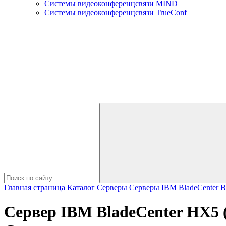
Системы видеоконференцсвязи MIND
Системы видеоконференцсвязи TrueConf
Главная страница
Каталог
Серверы
Серверы IBM
BladeCenter
B
Сервер IBM BladeCenter HX5 