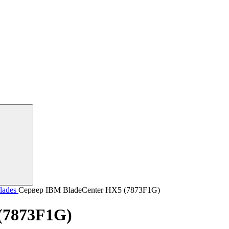
lades
Сервер IBM BladeCenter HX5 (7873F1G)
(7873F1G)