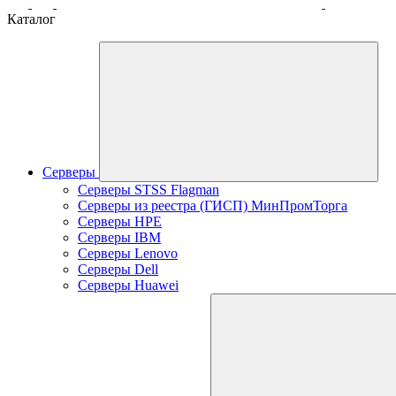
Каталог
Серверы
Серверы STSS Flagman
Серверы из реестра (ГИСП) МинПромТорга
Серверы HPE
Серверы IBM
Серверы Lenovo
Серверы Dell
Серверы Huawei