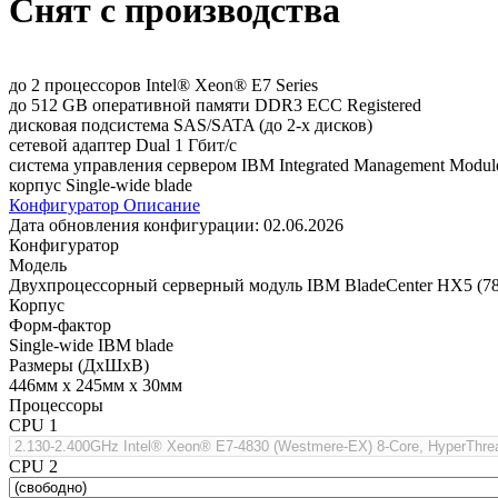
Снят с производства
до 2 процессоров Intel® Xeon® E7 Series
до 512 GB оперативной памяти DDR3 ECC Registered
дисковая подсистема SAS/SATA (до 2-х дисков)
сетевой адаптер Dual 1 Гбит/с
система управления сервером IBM Integrated Management Modul
корпус Single-wide blade
Конфигуратор
Описание
Дата обновления конфигурации:
02.06.2026
Конфигуратор
Модель
Двухпроцессорный серверный модуль IBM BladeCenter HX5 (78
Корпус
Форм-фактор
Single-wide IBM blade
Размеры (ДхШхВ)
446мм х 245мм х 30мм
Процессоры
CPU 1
CPU 2