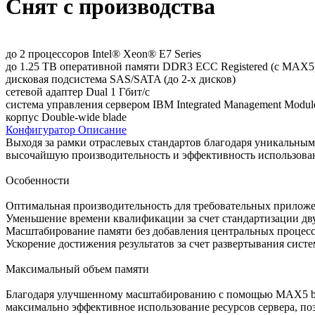
Снят с производства
до 2 процессоров Intel® Xeon® E7 Series
до 1.25 TB оперативной памяти DDR3 ECC Registered (с MAX5
дисковая подсистема SAS/SATA (до 2-х дисков)
сетевой адаптер Dual 1 Гбит/с
система управления сервером IBM Integrated Management Modul
корпус Double-wide blade
Конфигуратор
Описание
Выходя за рамки отраслевых стандартов благодаря уникальным
высочайшую производительность и эффективность использовани
Особенности
Оптимальная производительность для требовательных приложе
Уменьшение времени квалификации за счет стандартизации дву
Масштабирование памяти без добавления центральных процес
Ускорение достижения результатов за счет развертывания сист
Максимальный объем памяти
Благодаря улучшенному масштабированию с помощью MAX5 blade
максимально эффективное использование ресурсов сервера, по