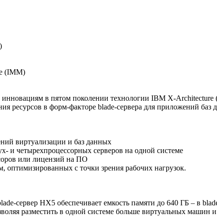
)
e (IMM)
 инновациям в пятом поколении технологии IBM X-Architecture 
я ресурсов в форм-факторе blade-сервера для приложений баз 
ний виртуализации и баз данных
х- и четырехпроцессорных серверов на одной системе
соров или лицензий на ПО
ем, оптимизированных с точки зрения рабочих нагрузок.
-сервер HX5 обеспечивает емкость памяти до 640 ГБ – в blade
зволяя разместить в одной системе больше виртуальных машин и