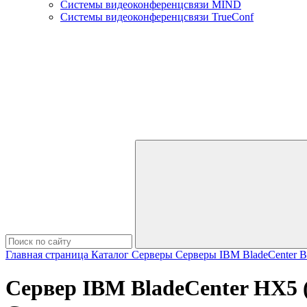
Системы видеоконференцсвязи MIND
Системы видеоконференцсвязи TrueConf
Главная страница
Каталог
Серверы
Серверы IBM
BladeCenter
B
Сервер IBM BladeCenter HX5 