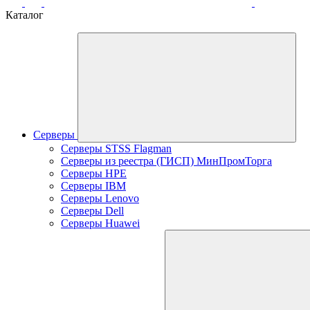
Каталог
Серверы
Серверы STSS Flagman
Серверы из реестра (ГИСП) МинПромТорга
Серверы HPE
Серверы IBM
Серверы Lenovo
Серверы Dell
Серверы Huawei