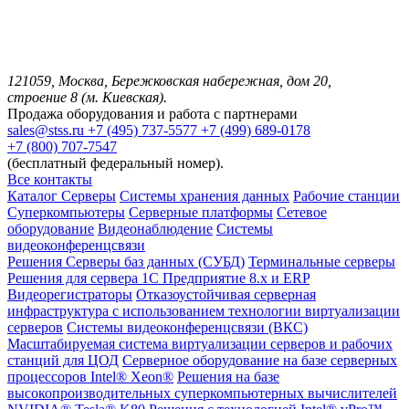
121059, Москва, Бережковская набережная, дом 20,
строение 8 (м. Киевская).
Продажа оборудования и работа с партнерами
sales@stss.ru
+7 (495) 737-5577
+7 (499) 689-0178
+7 (800) 707-7547
(бесплатный федеральный номер).
Все контакты
Каталог
Серверы
Системы хранения данных
Рабочие станции
Суперкомпьютеры
Серверные платформы
Сетевое
оборудование
Видеонаблюдение
Системы
видеоконференцсвязи
Решения
Серверы баз данных (СУБД)
Терминальные серверы
Решения для сервера 1С Предприятие 8.x и ERP
Видеорегистраторы
Отказоустойчивая серверная
инфраструктура с использованием технологии виртуализации
серверов
Системы видеоконференцсвязи (ВКС)
Масштабируемая система виртуализации серверов и рабочих
станций для ЦОД
Серверное оборудование на базе серверных
процессоров Intel® Xeon®
Решения на базе
высокопроизводительных суперкомпьютерных вычислителей