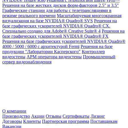
NVIDIA® Tesla® K80
Решения с технологией Intel® vPro™
Решения на базе жестких дисков форм-факторов 2.5" и 3.5"
Графические станции для работы с телетрансляциями в
режиме реального времени
Масштабируемая многоэкранная
визуализация на базе NVIDIA® Quadro® SVS
Решения на
базе графических ускорителей NVIDIA® Quadro® CX.
Специально создано для Adobe® Creative Suite® 4
Решения на
базе графических ускорителей NVIDIA® Quadro® FX
Решения на базе графических ускорителей NVIDIA® Quadro®
4000 / 5000 / 6000 с архитектурой Fermi
Решения на базе
продукции "Лаборатории Касперского"
Контроллер
видеостены
АРМ оператора видеостены
Промышленный
сервер видеонаблюдения
О компании
Производство
Акции
Отзывы
Сертификаты
Лизинг
Договоры
Клиенты
Партнерская программа
Поставщикам
Вакансии