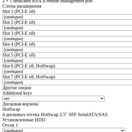
2 + 1 dedicated RSA II remote management port
Слоты расширения
Slot 1 (PCI-E x8)
Slot 2 (PCI-E x8)
Slot 3 (PCI-E x8)
Slot 4 (PCI-E x8)
Slot 5 (PCI-E x8)
Slot 6 (PCI-E x8, HotSwap)
Slot 7 (PCI-E x8, HotSwap)
Другие опции
Additional keys
Дисковая корзина
HotSwap
4 дисковых отсека HotSwap 2.5" SFF SerialATA/SAS
Установленные HDD
Отсек 1