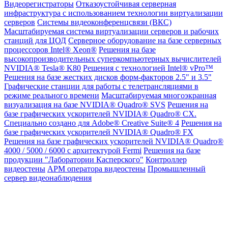
Видеорегистраторы
Отказоустойчивая серверная
инфраструктура с использованием технологии виртуализации
серверов
Системы видеоконференцсвязи (ВКС)
Масштабируемая система виртуализации серверов и рабочих
станций для ЦОД
Серверное оборудование на базе серверных
процессоров Intel® Xeon®
Решения на базе
высокопроизводительных суперкомпьютерных вычислителей
NVIDIA® Tesla® K80
Решения с технологией Intel® vPro™
Решения на базе жестких дисков форм-факторов 2.5" и 3.5"
Графические станции для работы с телетрансляциями в
режиме реального времени
Масштабируемая многоэкранная
визуализация на базе NVIDIA® Quadro® SVS
Решения на
базе графических ускорителей NVIDIA® Quadro® CX.
Специально создано для Adobe® Creative Suite® 4
Решения на
базе графических ускорителей NVIDIA® Quadro® FX
Решения на базе графических ускорителей NVIDIA® Quadro®
4000 / 5000 / 6000 с архитектурой Fermi
Решения на базе
продукции "Лаборатории Касперского"
Контроллер
видеостены
АРМ оператора видеостены
Промышленный
сервер видеонаблюдения