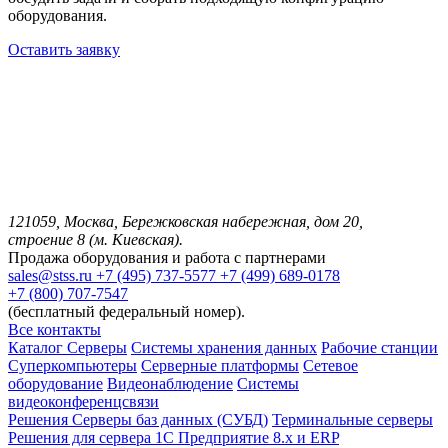
оборудования.
Оставить заявку
121059, Москва, Бережковская набережная, дом 20,
строение 8 (м. Киевская).
Продажа оборудования и работа с партнерами
sales@stss.ru
+7 (495) 737-5577
+7 (499) 689-0178
+7 (800) 707-7547
(бесплатный федеральный номер).
Все контакты
Каталог
Серверы
Системы хранения данных
Рабочие станции
Суперкомпьютеры
Серверные платформы
Сетевое
оборудование
Видеонаблюдение
Системы
видеоконференцсвязи
Решения
Серверы баз данных (СУБД)
Терминальные серверы
Решения для сервера 1С Предприятие 8.x и ERP