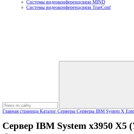
Системы видеоконференцсвязи MIND
Системы видеоконференцсвязи TrueConf
Главная страница
Каталог
Серверы
Серверы IBM
System X Ente
Сервер IBM System x3950 X5 