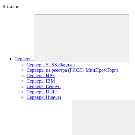
Каталог
Серверы
Серверы STSS Flagman
Серверы из реестра (ГИСП) МинПромТорга
Серверы HPE
Серверы IBM
Серверы Lenovo
Серверы Dell
Серверы Huawei