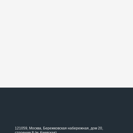
121059, Москва, Бережковская набережная, дом 20,
строение 8 (м. Киевская).