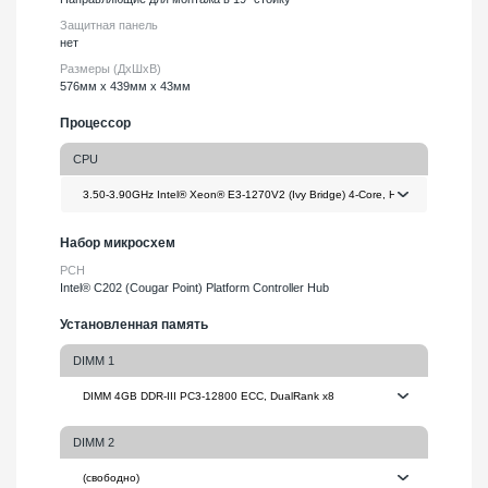
Защитная панель
нет
Размеры (ДхШхВ)
576мм х 439мм х 43мм
Процессор
CPU
Набор микросхем
PCH
Intel® C202 (Cougar Point) Platform Controller Hub
Установленная память
DIMM 1
DIMM 2