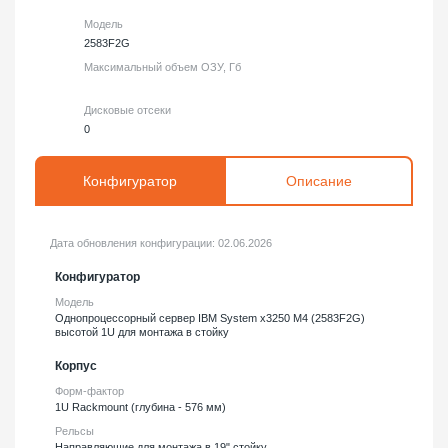
Модель
2583F2G
Максимальный объем ОЗУ, Гб
Дисковые отсеки
0
Конфигуратор
Описание
Дата обновления конфигурации:
02.06.2026
Конфигуратор
Модель
Однопроцессорный сервер IBM System x3250 M4 (2583F2G)
высотой 1U для монтажа в стойку
Корпус
Форм-фактор
1U Rackmount (глубина - 576 мм)
Рельсы
Направляющие для монтажа в 19" стойку