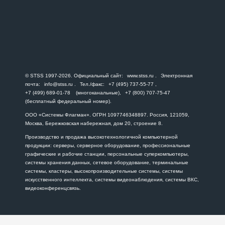
© STSS 1997-2026. Официальный сайт:
www.stss.ru
. Электронная
почта:
info@stss.ru
. Тел./факс:
+7 (495) 737-55-77
,
+7 (499) 689-01-78
(многоканальные),
+7 (800) 707-75-47
(бесплатный федеральный номер).
ООО «Системы Флагман». ОГРН 1097746348897. Россия, 121059,
Москва, Бережковская набережная, дом 20, строение 8.
Производство и продажа высокотехнологичной компьютерной
продукции: серверы, серверное оборудование, профессиональные
графические и рабочие станции, персональные суперкомпьютеры,
системы хранения данных, сетевое оборудование, терминальные
системы, кластеры, высокопроизводительные системы, системы
искусственного интеллекта, системы видеонаблюдения, системы ВКС,
видеоконференцсвязь.