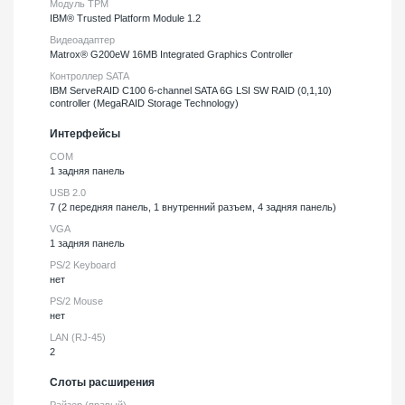
Модуль TPM
IBM® Trusted Platform Module 1.2
Видеоадаптер
Matrox® G200eW 16MB Integrated Graphics Controller
Контроллер SATA
IBM ServeRAID C100 6-channel SATA 6G LSI SW RAID (0,1,10)
controller (MegaRAID Storage Technology)
Интерфейсы
COM
1 задняя панель
USB 2.0
7 (2 передняя панель, 1 внутренний разъем, 4 задняя панель)
VGA
1 задняя панель
PS/2 Keyboard
нет
PS/2 Mouse
нет
LAN (RJ-45)
2
Слоты расширения
Райзер (правый)