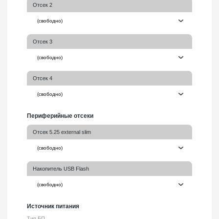
Отсек 2
Отсек 3
Отсек 4
Периферийные отсеки
Отсек 5.25 external slim
Накопитель USB Flash
Источник питания
Тип БП