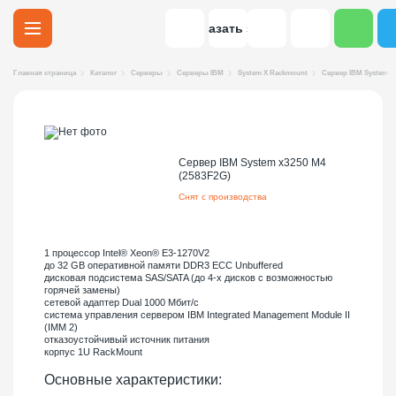
Заказать звонок
Главная страница
Каталог
Серверы
Серверы IBM
System X Rackmount
Сервер IBM System x3
Сервер IBM System x3250 M4
(2583F2G)
Снят с производства
1 процессор Intel® Xeon® E3-1270V2
до 32 GB оперативной памяти DDR3 ECC Unbuffered
дисковая подсистема SAS/SATA (до 4-х дисков с возможностью
горячей замены)
сетевой адаптер Dual 1000 Мбит/с
система управления сервером IBM Integrated Management Module II
(IMM 2)
отказоустойчивый источник питания
корпус 1U RackMount
Основные характеристики: