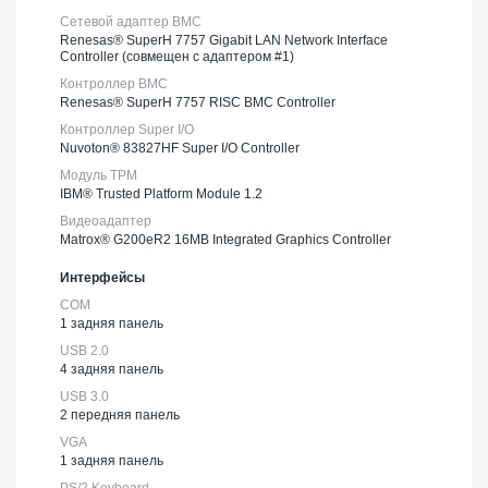
Сетевой адаптер BMC
Renesas® SuperH 7757 Gigabit LAN Network Interface
Controller (совмещен с адаптером #1)
Контроллер BMC
Renesas® SuperH 7757 RISC BMC Controller
Контроллер Super I/O
Nuvoton® 83827HF Super I/O Controller
Модуль TPM
IBM® Trusted Platform Module 1.2
Видеоадаптер
Matrox® G200eR2 16MB Integrated Graphics Controller
Интерфейсы
COM
1 задняя панель
USB 2.0
4 задняя панель
USB 3.0
2 передняя панель
VGA
1 задняя панель
PS/2 Keyboard