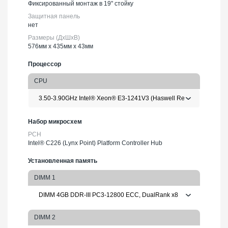
Фиксированный монтаж в 19" стойку
Защитная панель
нет
Размеры (ДхШхВ)
576мм х 435мм х 43мм
Процессор
CPU
Набор микросхем
PCH
Intel® C226 (Lynx Point) Platform Controller Hub
Установленная память
DIMM 1
DIMM 2