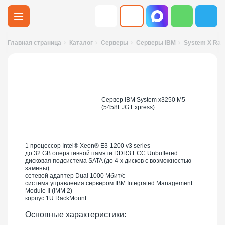
Главная страница
Каталог
Серверы
Серверы IBM
System X Ra
Сервер IBM System x3250 M5
(5458EJG Express)
1 процессор Intel® Xeon® E3-1200 v3 series
до 32 GB оперативной памяти DDR3 ECC Unbuffered
дисковая подсистема SATA (до 4-х дисков с возможностью
замены)
сетевой адаптер Dual 1000 Мбит/с
система управления сервером IBM Integrated Management
Module II (IMM 2)
корпус 1U RackMount
Основные характеристики: