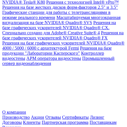
NVIDIA® Tesla® K80
Решения с технологией Intel® vPro™
Решения на базе жестких дисков форм-факторов 2.5" и 3.5"
Графические станции для работы с телетрансляциями в
режиме реального времени
Масштабируемая многоэкранная
визуализация на базе NVIDIA® Quadro® SVS
Решения на
базе графических ускорителей NVIDIA® Quadro® CX.
Специально создано для Adobe® Creative Suite® 4
Решения на
базе графических ускорителей NVIDIA® Quadro® FX
Решения на базе графических ускорителей NVIDIA® Quadro®
4000 / 5000 / 6000 с архитектурой Fermi
Решения на базе
продукции "Лаборатории Касперского"
Контроллер
видеостены
АРМ оператора видеостены
Промышленный
сервер видеонаблюдения
О компании
Производство
Акции
Отзывы
Сертификаты
Лизинг
Договоры
Клиенты
Партнерская программа
Поставщикам