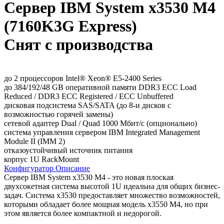
Сервер IBM System x3530 M4
(7160K3G Express)
Снят с производства
до 2 процессоров Intel® Xeon® E5-2400 Series
до 384/192/48 GB оперативной памяти DDR3 ECC Load
Reduced / DDR3 ECC Registered / ECC Unbuffered
дисковая подсистема SAS/SATA (до 8-и дисков с
возможностью горячей замены)
сетевой адаптер Dual / Quad 1000 Мбит/с (опционально)
система управления сервером IBM Integrated Management
Module II (IMM 2)
отказоустойчивый источник питания
корпус 1U RackMount
Конфигуратор
Описание
Сервер IBM System x3530 M4 - это новая плоская
двухсокетная система высотой 1U идеальна для общих бизнес-
задач. Система x3530 предоставляет множество возможностей,
которыми обладает более мощная модель x3550 M4, но при
этом является более компактной и недорогой.