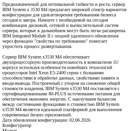
Предназначенный для оптимальной гибкости и роста, сервер
IBM System x 3530 M4 предлагает широкий спектр вариантов
конфигурации для удовлетворения требованиям бизнеса
сегодня и завтра. Начните с необходимой на сегодня
комбинации дисковой, сетевой и вычислительной систем
сервера, которые в дальнейшем могут быть легко расширены.
IBM Integrated Module II с опцией удаленного обновления
через функцию "свойства по требованию" помогает
упростить процесс развертывания.
Сервер IBM System x3530 M4 обеспечивает
двухпроцессорную производительность в компактном 1U
корпусе используя особенности новейших технологий
процессоров Intel Xeon E5-2400 серии с большими
способностями в обработке данных, свойствами памяти и
ввода-вывода. Построенный с упором на снижение общей
стоимости владения, IBM System x3530 M4 поставляется с
сертифицированными 80-PLUS источниками питания для
обеспечения экономии энергии. С наилучшим балансом
между системными функциями и стоимостью IBM System
x3530 M4 является идеальной платформой для выполнения
современных бизнес-приложений.
Дата обновления конфигурации:
02.06.2026
Конфигуратор
Модель