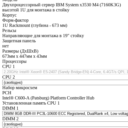
Двухпроцессорный сервер IBM System x3530 M4 (7160K3G)
высотой 1U для монтажа в стойку
Корпус
Форм-фактор
1U Rackmount (глубина - 673 мм)
Рельсы
Направляющие для монтажа в 19" стойку
Защитная панель
нет
Размеры (ДхШхВ)
673мм х 447мм х 43мм
Процессоры
CPU 1
CPU 2
Набор микросхем
PCH
Intel® C600-A (Patsburg) Platform Controller Hub
Установленная память CPU 1
DIMM 1
DIMM 2