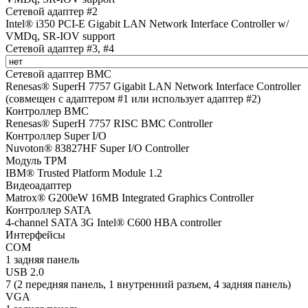
Сетевой адаптер #2
Intel® i350 PCI-E Gigabit LAN Network Interface Controller w/
VMDq, SR-IOV support
Сетевой адаптер #3, #4
Сетевой адаптер BMC
Renesas® SuperH 7757 Gigabit LAN Network Interface Controller
(совмещен с адаптером #1 или использует адаптер #2)
Контроллер BMC
Renesas® SuperH 7757 RISC BMC Controller
Контроллер Super I/O
Nuvoton® 83827HF Super I/O Controller
Модуль TPM
IBM® Trusted Platform Module 1.2
Видеоадаптер
Matrox® G200eW 16MB Integrated Graphics Controller
Контроллер SATA
4-channel SATA 3G Intel® C600 HBA controller
Интерфейсы
COM
1 задняя панель
USB 2.0
7 (2 передняя панель, 1 внутренний разъем, 4 задняя панель)
VGA