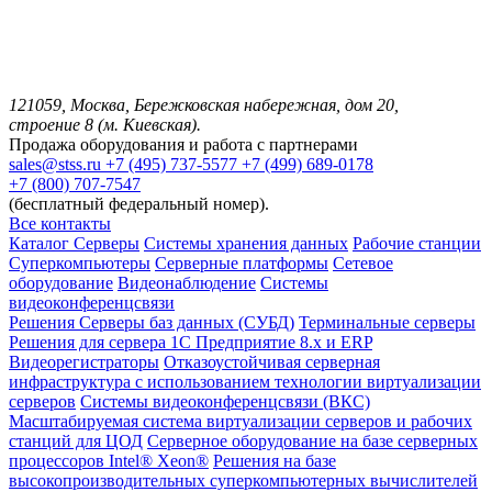
121059, Москва, Бережковская набережная, дом 20,
строение 8 (м. Киевская).
Продажа оборудования и работа с партнерами
sales@stss.ru
+7 (495) 737-5577
+7 (499) 689-0178
+7 (800) 707-7547
(бесплатный федеральный номер).
Все контакты
Каталог
Серверы
Системы хранения данных
Рабочие станции
Суперкомпьютеры
Серверные платформы
Сетевое
оборудование
Видеонаблюдение
Системы
видеоконференцсвязи
Решения
Серверы баз данных (СУБД)
Терминальные серверы
Решения для сервера 1С Предприятие 8.x и ERP
Видеорегистраторы
Отказоустойчивая серверная
инфраструктура с использованием технологии виртуализации
серверов
Системы видеоконференцсвязи (ВКС)
Масштабируемая система виртуализации серверов и рабочих
станций для ЦОД
Серверное оборудование на базе серверных
процессоров Intel® Xeon®
Решения на базе
высокопроизводительных суперкомпьютерных вычислителей