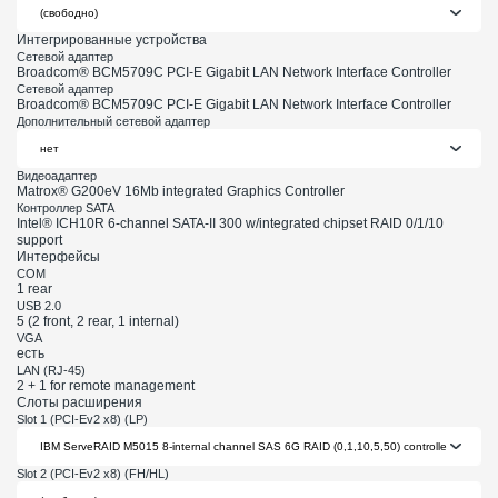
Интегрированные устройства
Сетевой адаптер
Broadcom® BCM5709C PCI-E Gigabit LAN Network Interface Controller
Сетевой адаптер
Broadcom® BCM5709C PCI-E Gigabit LAN Network Interface Controller
Дополнительный сетевой адаптер
Видеоадаптер
Matrox® G200eV 16Mb integrated Graphics Controller
Контроллер SATA
Intel® ICH10R 6-channel SATA-II 300 w/integrated chipset RAID 0/1/10
support
Интерфейсы
COM
1 rear
USB 2.0
5 (2 front, 2 rear, 1 internal)
VGA
есть
LAN (RJ-45)
2 + 1 for remote management
Слоты расширения
Slot 1 (PCI-Ev2 x8) (LP)
Slot 2 (PCI-Ev2 x8) (FH/HL)