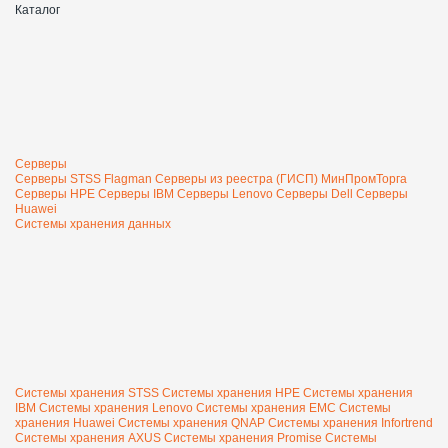
Каталог
Серверы
Серверы STSS Flagman
Серверы из реестра (ГИСП) МинПромТорга
Серверы HPE
Серверы IBM
Серверы Lenovo
Серверы Dell
Серверы
Huawei
Системы хранения данных
Системы хранения STSS
Системы хранения HPE
Системы хранения
IBM
Системы хранения Lenovo
Системы хранения EMC
Системы
хранения Huawei
Системы хранения QNAP
Системы хранения Infortrend
Системы хранения AXUS
Системы хранения Promise
Системы