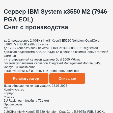
Сервер IBM System x3550 M2 (7946-
PGA EOL)
Снят с производства
до 2 процессоров 2.40GHz Intel® Xeon® E5520 Nehalem QuadCore
5.86GT/s FSB, 8192Kb L3 cache
до 128GB оперативной памяти DDR3 PC3-10600 ECC Registered
дисковая подсистема SAS/SATA (до 12-и дисков с возможностью горячей
замены)
интегрированный сетевой адаптер Dual 1000 Мбит/с
система управления сервером Integrated Management Module (IMM)
корпус 1U RackMount
отказоустойчивый источник питания (опционально)
Конфигуратор
Описание
Дата обновления конфигурации:
02.06.2026
Конфигуратор
Корпус
Chassis
1U Rackmount (глубина 711 мм)
Процессоры
CPU 1
2.26GHz Intel® Xeon® E5520 Nehalem QuadCore 5.86GT/s FSB, 8192Kb