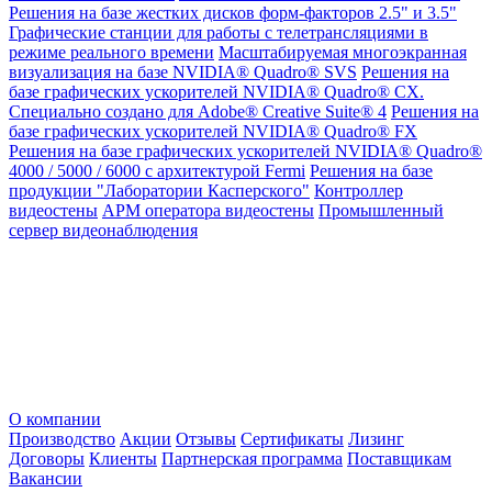
Решения на базе жестких дисков форм-факторов 2.5" и 3.5"
Графические станции для работы с телетрансляциями в
режиме реального времени
Масштабируемая многоэкранная
визуализация на базе NVIDIA® Quadro® SVS
Решения на
базе графических ускорителей NVIDIA® Quadro® CX.
Специально создано для Adobe® Creative Suite® 4
Решения на
базе графических ускорителей NVIDIA® Quadro® FX
Решения на базе графических ускорителей NVIDIA® Quadro®
4000 / 5000 / 6000 с архитектурой Fermi
Решения на базе
продукции "Лаборатории Касперского"
Контроллер
видеостены
АРМ оператора видеостены
Промышленный
сервер видеонаблюдения
О компании
Производство
Акции
Отзывы
Сертификаты
Лизинг
Договоры
Клиенты
Партнерская программа
Поставщикам
Вакансии