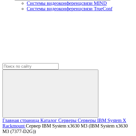
Системы видеоконференцсвязи MIND
Системы видеоконференцсвязи TrueConf
Главная страница
Каталог
Серверы
Серверы IBM
System X
Rackmount
Сервер IBM System x3630 M3 (IBM System x3630
M3 (7377-D2G))