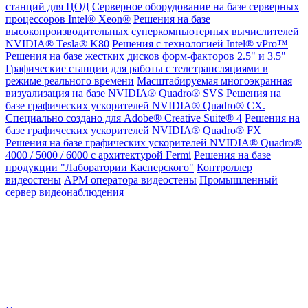
станций для ЦОД
Серверное оборудование на базе серверных
процессоров Intel® Xeon®
Решения на базе
высокопроизводительных суперкомпьютерных вычислителей
NVIDIA® Tesla® K80
Решения с технологией Intel® vPro™
Решения на базе жестких дисков форм-факторов 2.5" и 3.5"
Графические станции для работы с телетрансляциями в
режиме реального времени
Масштабируемая многоэкранная
визуализация на базе NVIDIA® Quadro® SVS
Решения на
базе графических ускорителей NVIDIA® Quadro® CX.
Специально создано для Adobe® Creative Suite® 4
Решения на
базе графических ускорителей NVIDIA® Quadro® FX
Решения на базе графических ускорителей NVIDIA® Quadro®
4000 / 5000 / 6000 с архитектурой Fermi
Решения на базе
продукции "Лаборатории Касперского"
Контроллер
видеостены
АРМ оператора видеостены
Промышленный
сервер видеонаблюдения