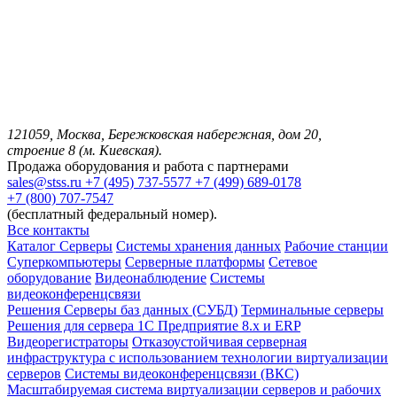
121059, Москва, Бережковская набережная, дом 20,
строение 8 (м. Киевская).
Продажа оборудования и работа с партнерами
sales@stss.ru
+7 (495) 737-5577
+7 (499) 689-0178
+7 (800) 707-7547
(бесплатный федеральный номер).
Все контакты
Каталог
Серверы
Системы хранения данных
Рабочие станции
Суперкомпьютеры
Серверные платформы
Сетевое
оборудование
Видеонаблюдение
Системы
видеоконференцсвязи
Решения
Серверы баз данных (СУБД)
Терминальные серверы
Решения для сервера 1С Предприятие 8.x и ERP
Видеорегистраторы
Отказоустойчивая серверная
инфраструктура с использованием технологии виртуализации
серверов
Системы видеоконференцсвязи (ВКС)
Масштабируемая система виртуализации серверов и рабочих