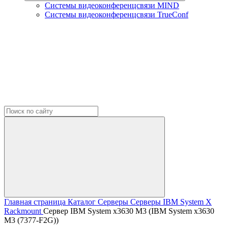
Системы видеоконференцсвязи MIND
Системы видеоконференцсвязи TrueConf
Главная страница
Каталог
Серверы
Серверы IBM
System X
Rackmount
Сервер IBM System x3630 M3 (IBM System x3630
M3 (7377-F2G))