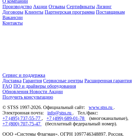
О компании
Производство
Акции
Отзывы
Сертификаты
Лизинг
Договоры
Клиенты
Партнерская программа
Поставщикам
Вакансии
Контакты
Сервис и поддержка
Доставка
Гарантия
Сервисные центры
Расширенная гарантия
FAQ
ПО и драйверы оборудования
Обновления
Новости
Акции
Получить консультацию
© STSS 1997-2026. Официальный сайт:
www.stss.ru
.
Электронная почта:
info@stss.ru
. Тел./факс:
+7 (495) 737-55-77
,
+7 (499) 689-01-78
(многоканальные),
+7 (800) 707-75-47
(бесплатный федеральный номер).
ООО «Системы Флагман». ОГРН 1097746348897. Россия,