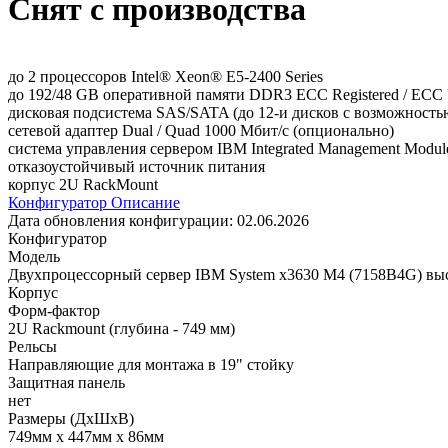
Снят с производства
до 2 процессоров Intel® Xeon® E5-2400 Series
до 192/48 GB оперативной памяти DDR3 ECC Registered / ECC 
дисковая подсистема SAS/SATA (до 12-и дисков с возможность
сетевой адаптер Dual / Quad 1000 Мбит/с (опционально)
система управления сервером IBM Integrated Management Module
отказоустойчивый источник питания
корпус 2U RackMount
Конфигуратор
Описание
Дата обновления конфигурации:
02.06.2026
Конфигуратор
Модель
Двухпроцессорный сервер IBM System x3630 M4 (7158B4G) выс
Корпус
Форм-фактор
2U Rackmount (глубина - 749 мм)
Рельсы
Направляющие для монтажа в 19" стойку
Защитная панель
нет
Размеры (ДхШхВ)
749мм х 447мм х 86мм