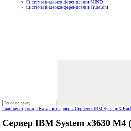
Системы видеоконференцсвязи MIND
Системы видеоконференцсвязи TrueConf
Главная страница
Каталог
Серверы
Серверы IBM
System X Rac
Сервер IBM System x3630 M4