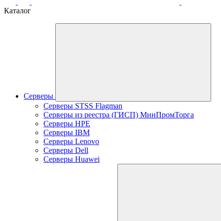
Каталог
Серверы
Серверы STSS Flagman
Серверы из реестра (ГИСП) МинПромТорга
Серверы HPE
Серверы IBM
Серверы Lenovo
Серверы Dell
Серверы Huawei