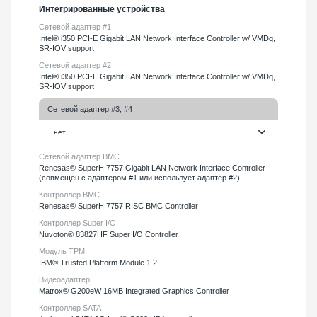
Интегрированные устройства
Сетевой адаптер #1
Intel® i350 PCI-E Gigabit LAN Network Interface Controller w/ VMDq,
SR-IOV support
Сетевой адаптер #2
Intel® i350 PCI-E Gigabit LAN Network Interface Controller w/ VMDq,
SR-IOV support
Сетевой адаптер #3, #4
Сетевой адаптер BMC
Renesas® SuperH 7757 Gigabit LAN Network Interface Controller
(совмещен с адаптером #1 или использует адаптер #2)
Контроллер BMC
Renesas® SuperH 7757 RISC BMC Controller
Контроллер Super I/O
Nuvoton® 83827HF Super I/O Controller
Модуль TPM
IBM® Trusted Platform Module 1.2
Видеоадаптер
Matrox® G200eW 16MB Integrated Graphics Controller
Контроллер SATA