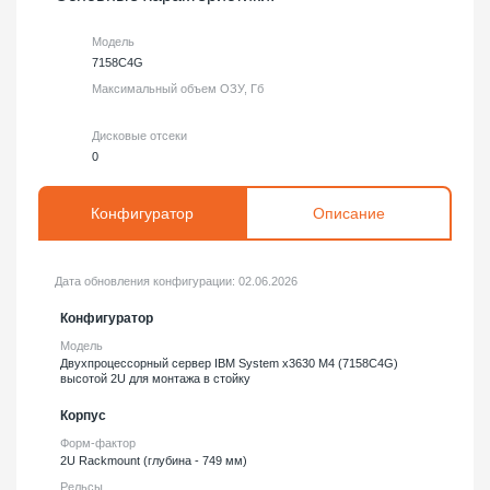
Модель
7158C4G
Максимальный объем ОЗУ, Гб
Дисковые отсеки
0
Конфигуратор
Описание
Дата обновления конфигурации:
02.06.2026
Конфигуратор
Модель
Двухпроцессорный сервер IBM System x3630 M4 (7158C4G)
высотой 2U для монтажа в стойку
Корпус
Форм-фактор
2U Rackmount (глубина - 749 мм)
Рельсы