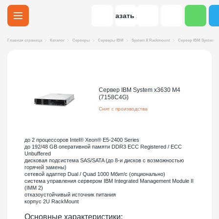
Заказать звонок
Главная страница
Каталог
Серверы
Серверы IBM
System X Rackmount
Сервер IBM System x3
Сервер IBM System x3630 M4
(7158C4G)
Снят с производства
до 2 процессоров Intel® Xeon® E5-2400 Series
до 192/48 GB оперативной памяти DDR3 ECC Registered / ECC
Unbuffered
дисковая подсистема SAS/SATA (до 8-и дисков с возможностью
горячей замены)
сетевой адаптер Dual / Quad 1000 Мбит/с (опционально)
система управления сервером IBM Integrated Management Module II
(IMM 2)
отказоустойчивый источник питания
корпус 2U RackMount
Основные характеристики: