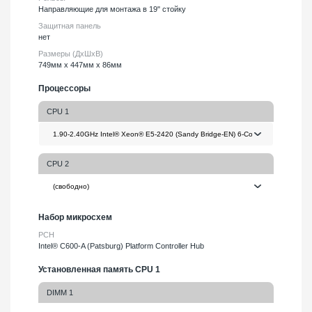
Направляющие для монтажа в 19" стойку
Защитная панель
нет
Размеры (ДхШхВ)
749мм х 447мм х 86мм
Процессоры
CPU 1
CPU 2
Набор микросхем
PCH
Intel® C600-A (Patsburg) Platform Controller Hub
Установленная память CPU 1
DIMM 1