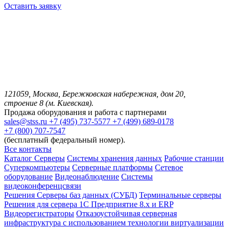
Оставить заявку
121059, Москва, Бережковская набережная, дом 20,
строение 8 (м. Киевская).
Продажа оборудования и работа с партнерами
sales@stss.ru
+7 (495) 737-5577
+7 (499) 689-0178
+7 (800) 707-7547
(бесплатный федеральный номер).
Все контакты
Каталог
Серверы
Системы хранения данных
Рабочие станции
Суперкомпьютеры
Серверные платформы
Сетевое
оборудование
Видеонаблюдение
Системы
видеоконференцсвязи
Решения
Серверы баз данных (СУБД)
Терминальные серверы
Решения для сервера 1С Предприятие 8.x и ERP
Видеорегистраторы
Отказоустойчивая серверная
инфраструктура с использованием технологии виртуализации