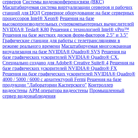
серверов
Системы видеоконференцсвязи (ВКС)
Масштабируемая система виртуализации серверов и рабочих
станций для ЦОД
Серверное оборудование на базе серверных
процессоров Intel® Xeon®
Решения на базе
высокопроизводительных суперкомпьютерных вычислителей
NVIDIA® Tesla® K80
Решения с технологией Intel® vPro™
Решения на базе жестких дисков форм-факторов 2.5" и 3.5"
Графические станции для работы с телетрансляциями в
режиме реального времени
Масштабируемая многоэкранная
визуализация на базе NVIDIA® Quadro® SVS
Решения на
базе графических ускорителей NVIDIA® Quadro® CX.
Специально создано для Adobe® Creative Suite® 4
Решения на
базе графических ускорителей NVIDIA® Quadro® FX
Решения на базе графических ускорителей NVIDIA® Quadro®
4000 / 5000 / 6000 с архитектурой Fermi
Решения на базе
продукции "Лаборатории Касперского"
Контроллер
видеостены
АРМ оператора видеостены
Промышленный
сервер видеонаблюдения