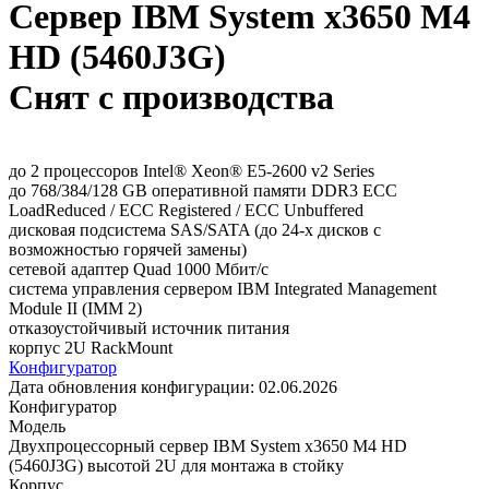
Сервер IBM System x3650 M4
HD (5460J3G)
Снят с производства
до 2 процессоров Intel® Xeon® E5-2600 v2 Series
до 768/384/128 GB оперативной памяти DDR3 ECC
LoadReduced / ECC Registered / ECC Unbuffered
дисковая подсистема SAS/SATA (до 24-х дисков с
возможностью горячей замены)
сетевой адаптер Quad 1000 Мбит/с
система управления сервером IBM Integrated Management
Module II (IMM 2)
отказоустойчивый источник питания
корпус 2U RackMount
Конфигуратор
Дата обновления конфигурации:
02.06.2026
Конфигуратор
Модель
Двухпроцессорный сервер IBM System x3650 M4 HD
(5460J3G) высотой 2U для монтажа в стойку
Корпус