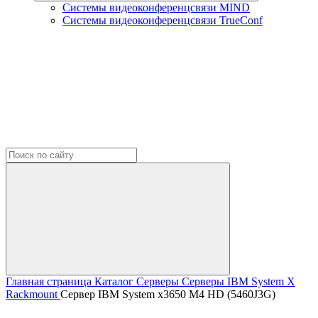
Системы видеоконференцсвязи MIND
Системы видеоконференцсвязи TrueConf
Главная страница
Каталог
Серверы
Серверы IBM
System X
Rackmount
Сервер IBM System x3650 M4 HD (5460J3G)