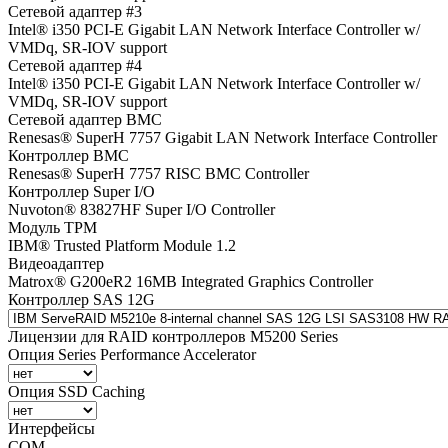
Сетевой адаптер #3
Intel® i350 PCI-E Gigabit LAN Network Interface Controller w/
VMDq, SR-IOV support
Сетевой адаптер #4
Intel® i350 PCI-E Gigabit LAN Network Interface Controller w/
VMDq, SR-IOV support
Сетевой адаптер BMC
Renesas® SuperH 7757 Gigabit LAN Network Interface Controller
Контроллер BMC
Renesas® SuperH 7757 RISC BMC Controller
Контроллер Super I/O
Nuvoton® 83827HF Super I/O Controller
Модуль TPM
IBM® Trusted Platform Module 1.2
Видеоадаптер
Matrox® G200eR2 16MB Integrated Graphics Controller
Контроллер SAS 12G
Лицензии для RAID контроллеров M5200 Series
Опция Series Performance Accelerator
Опция SSD Caching
Интерфейсы
COM