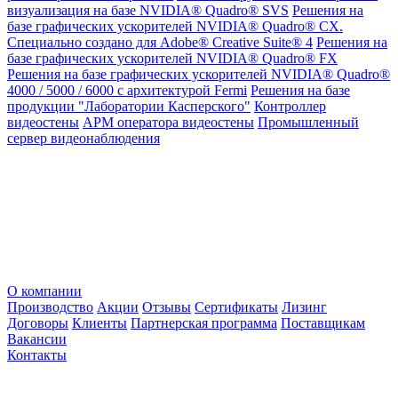
визуализация на базе NVIDIA® Quadro® SVS
Решения на
базе графических ускорителей NVIDIA® Quadro® CX.
Специально создано для Adobe® Creative Suite® 4
Решения на
базе графических ускорителей NVIDIA® Quadro® FX
Решения на базе графических ускорителей NVIDIA® Quadro®
4000 / 5000 / 6000 с архитектурой Fermi
Решения на базе
продукции "Лаборатории Касперского"
Контроллер
видеостены
АРМ оператора видеостены
Промышленный
сервер видеонаблюдения
О компании
Производство
Акции
Отзывы
Сертификаты
Лизинг
Договоры
Клиенты
Партнерская программа
Поставщикам
Вакансии
Контакты