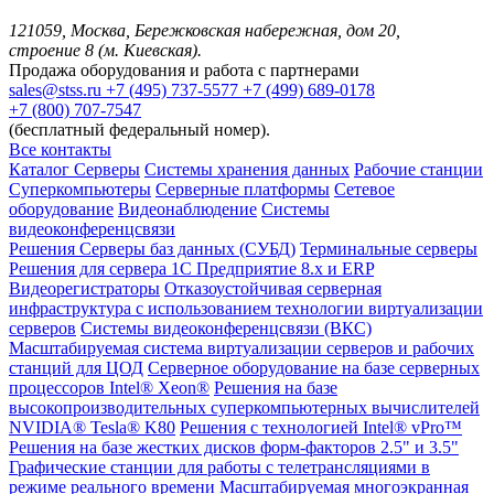
121059, Москва, Бережковская набережная, дом 20,
строение 8 (м. Киевская).
Продажа оборудования и работа с партнерами
sales@stss.ru
+7 (495) 737-5577
+7 (499) 689-0178
+7 (800) 707-7547
(бесплатный федеральный номер).
Все контакты
Каталог
Серверы
Системы хранения данных
Рабочие станции
Суперкомпьютеры
Серверные платформы
Сетевое
оборудование
Видеонаблюдение
Системы
видеоконференцсвязи
Решения
Серверы баз данных (СУБД)
Терминальные серверы
Решения для сервера 1С Предприятие 8.x и ERP
Видеорегистраторы
Отказоустойчивая серверная
инфраструктура с использованием технологии виртуализации
серверов
Системы видеоконференцсвязи (ВКС)
Масштабируемая система виртуализации серверов и рабочих
станций для ЦОД
Серверное оборудование на базе серверных
процессоров Intel® Xeon®
Решения на базе
высокопроизводительных суперкомпьютерных вычислителей
NVIDIA® Tesla® K80
Решения с технологией Intel® vPro™
Решения на базе жестких дисков форм-факторов 2.5" и 3.5"
Графические станции для работы с телетрансляциями в
режиме реального времени
Масштабируемая многоэкранная