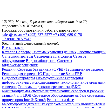
121059, Москва, Бережковская набережная, дом 20,
строение 8 (м. Киевская).
Продажа оборудования и работа с партнерами
sales@stss.ru
+7 (495) 737-5577
+7 (499) 689-0178
+7 (800) 707-7547
(бесплатный федеральный номер).
Все контакты
Каталог
Серверы
Системы хранения данных
Рабочие станции
Суперкомпьютеры
Серверные платформы
Сетевое
оборудование
Видеонаблюдение
Системы
видеоконференцсвязи
Решения
Серверы баз данных (СУБД)
Терминальные серверы
Решения для сервера 1С Предприятие 8.x и ERP
Видеорегистраторы
Отказоустойчивая серверная
инфраструктура с использованием технологии виртуализации
серверов
Системы видеоконференцсвязи (ВКС)
Масштабируемая система виртуализации серверов и рабочих
станций для ЦОД
Серверное оборудование на базе серверных
процессоров Intel® Xeon®
Решения на базе
высокопроизводительных суперкомпьютерных вычислителей