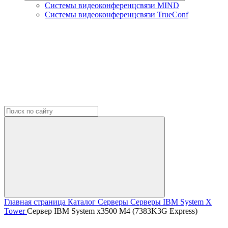
Системы видеоконференцсвязи MIND
Системы видеоконференцсвязи TrueConf
Главная страница
Каталог
Серверы
Серверы IBM
System X
Tower
Сервер IBM System x3500 M4 (7383K3G Express)