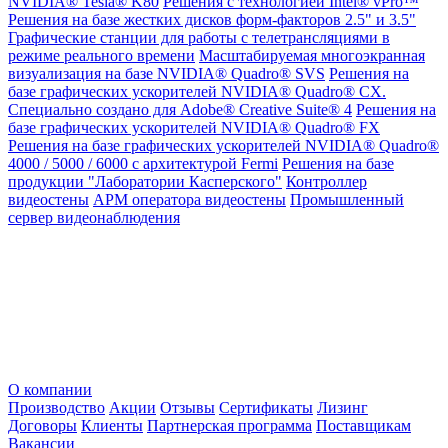
NVIDIA® Tesla® K80
Решения с технологией Intel® vPro™
Решения на базе жестких дисков форм-факторов 2.5" и 3.5"
Графические станции для работы с телетрансляциями в
режиме реального времени
Масштабируемая многоэкранная
визуализация на базе NVIDIA® Quadro® SVS
Решения на
базе графических ускорителей NVIDIA® Quadro® CX.
Специально создано для Adobe® Creative Suite® 4
Решения на
базе графических ускорителей NVIDIA® Quadro® FX
Решения на базе графических ускорителей NVIDIA® Quadro®
4000 / 5000 / 6000 с архитектурой Fermi
Решения на базе
продукции "Лаборатории Касперского"
Контроллер
видеостены
АРМ оператора видеостены
Промышленный
сервер видеонаблюдения
О компании
Производство
Акции
Отзывы
Сертификаты
Лизинг
Договоры
Клиенты
Партнерская программа
Поставщикам
Вакансии