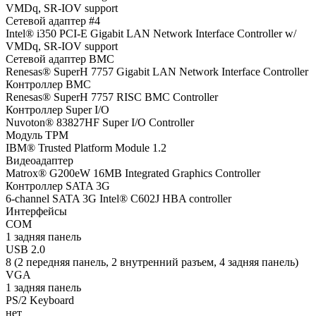
VMDq, SR-IOV support
Сетевой адаптер #4
Intel® i350 PCI-E Gigabit LAN Network Interface Controller w/
VMDq, SR-IOV support
Сетевой адаптер BMC
Renesas® SuperH 7757 Gigabit LAN Network Interface Controller
Контроллер BMC
Renesas® SuperH 7757 RISC BMC Controller
Контроллер Super I/O
Nuvoton® 83827HF Super I/O Controller
Модуль TPM
IBM® Trusted Platform Module 1.2
Видеоадаптер
Matrox® G200eW 16MB Integrated Graphics Controller
Контроллер SATA 3G
6-channel SATA 3G Intel® C602J HBA controller
Интерфейсы
COM
1 задняя панель
USB 2.0
8 (2 передняя панель, 2 внутренний разъем, 4 задняя панель)
VGA
1 задняя панель
PS/2 Keyboard
нет