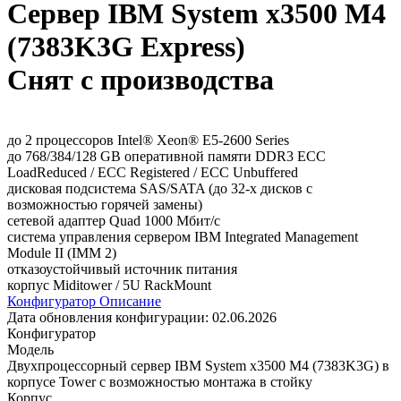
Сервер IBM System x3500 M4
(7383K3G Express)
Снят с производства
до 2 процессоров Intel® Xeon® E5-2600 Series
до 768/384/128 GB оперативной памяти DDR3 ECC
LoadReduced / ECC Registered / ECC Unbuffered
дисковая подсистема SAS/SATA (до 32-х дисков с
возможностью горячей замены)
сетевой адаптер Quad 1000 Мбит/с
система управления сервером IBM Integrated Management
Module II (IMM 2)
отказоустойчивый источник питания
корпус Miditower / 5U RackMount
Конфигуратор
Описание
Дата обновления конфигурации:
02.06.2026
Конфигуратор
Модель
Двухпроцессорный сервер IBM System x3500 M4 (7383K3G) в
корпусе Tower с возможностью монтажа в стойку
Корпус