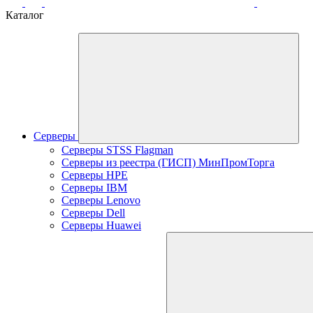
Каталог
Серверы
Серверы STSS Flagman
Серверы из реестра (ГИСП) МинПромТорга
Серверы HPE
Серверы IBM
Серверы Lenovo
Серверы Dell
Серверы Huawei