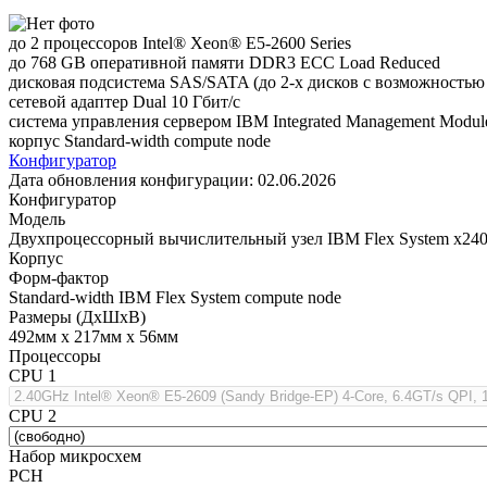
до 2 процессоров Intel® Xeon® E5-2600 Series
до 768 GB оперативной памяти DDR3 ECC Load Reduced
дисковая подсистема SAS/SATA (до 2-х дисков с возможностью
сетевой адаптер Dual 10 Гбит/с
система управления сервером IBM Integrated Management Module
корпус Standard-width compute node
Конфигуратор
Дата обновления конфигурации:
02.06.2026
Конфигуратор
Модель
Двухпроцессорный вычислительный узел IBM Flex System x240 
Корпус
Форм-фактор
Standard-width IBM Flex System compute node
Размеры (ДхШхВ)
492мм х 217мм х 56мм
Процессоры
CPU 1
CPU 2
Набор микросхем
PCH