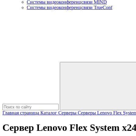
Системы видеоконференцсвязи MIND
Системы видеоконференцсвязи TrueConf
Главная страница
Каталог
Серверы
Серверы Lenovo
Flex Syste
Сервер Lenovo Flex System x2