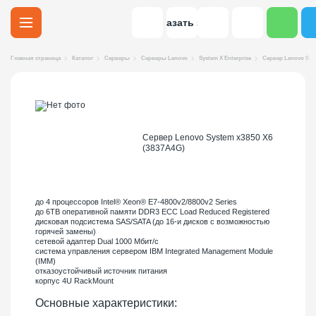
Заказать звонок
Главная страница
Каталог
Серверы
Серверы Lenovo
System X Enterprise
Сервер Lenovo Syst
Сервер Lenovo System x3850 X6
(3837A4G)
до 4 процессоров Intel® Xeon® E7-4800v2/8800v2 Series
до 6TB оперативной памяти DDR3 ECC Load Reduced Registered
дисковая подсистема SAS/SATA (до 16-и дисков с возможностью
горячей замены)
сетевой адаптер Dual 1000 Мбит/с
система управления сервером IBM Integrated Management Module
(IMM)
отказоустойчивый источник питания
корпус 4U RackMount
Основные характеристики: