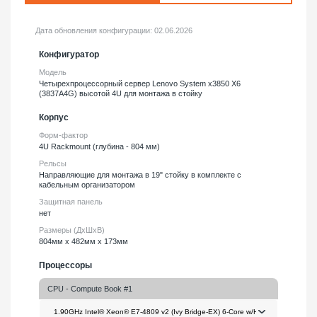
Дата обновления конфигурации:
02.06.2026
Конфигуратор
Модель
Четырехпроцессорный сервер Lenovo System x3850 X6
(3837A4G) высотой 4U для монтажа в стойку
Корпус
Форм-фактор
4U Rackmount (глубина - 804 мм)
Рельсы
Направляющие для монтажа в 19" стойку в комплекте с
кабельным организатором
Защитная панель
нет
Размеры (ДхШхВ)
804мм х 482мм х 173мм
Процессоры
CPU - Compute Book #1