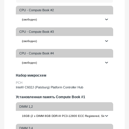
CPU - Compute Book #2
CPU - Compute Book #3
CPU - Compute Book #4
Набор микросхем
PCH
Intel® C602J (Patsburg) Platform Controller Hub
Установленная память Compute Book #1
DIMM 1,2
DIMM 3,4