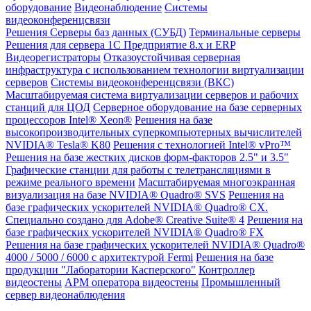
оборудование
Видеонаблюдение
Системы
видеоконференцсвязи
Решения
Серверы баз данных (СУБД)
Терминальные серверы
Решения для сервера 1С Предприятие 8.x и ERP
Видеорегистраторы
Отказоустойчивая серверная
инфраструктура с использованием технологии виртуализации
серверов
Системы видеоконференцсвязи (ВКС)
Масштабируемая система виртуализации серверов и рабочих
станций для ЦОД
Серверное оборудование на базе серверных
процессоров Intel® Xeon®
Решения на базе
высокопроизводительных суперкомпьютерных вычислителей
NVIDIA® Tesla® K80
Решения с технологией Intel® vPro™
Решения на базе жестких дисков форм-факторов 2.5" и 3.5"
Графические станции для работы с телетрансляциями в
режиме реального времени
Масштабируемая многоэкранная
визуализация на базе NVIDIA® Quadro® SVS
Решения на
базе графических ускорителей NVIDIA® Quadro® CX.
Специально создано для Adobe® Creative Suite® 4
Решения на
базе графических ускорителей NVIDIA® Quadro® FX
Решения на базе графических ускорителей NVIDIA® Quadro®
4000 / 5000 / 6000 с архитектурой Fermi
Решения на базе
продукции "Лаборатории Касперского"
Контроллер
видеостены
АРМ оператора видеостены
Промышленный
сервер видеонаблюдения