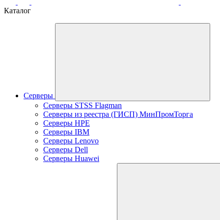
Каталог
Серверы
Серверы STSS Flagman
Серверы из реестра (ГИСП) МинПромТорга
Серверы HPE
Серверы IBM
Серверы Lenovo
Серверы Dell
Серверы Huawei