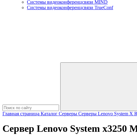
Системы видеоконференцсвязи MIND
Системы видеоконференцсвязи TrueConf
Главная страница
Каталог
Серверы
Серверы Lenovo
System X 
Сервер Lenovo System x3250 