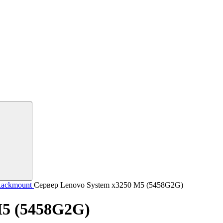
Rackmount
Сервер Lenovo System x3250 M5 (5458G2G)
M5 (5458G2G)