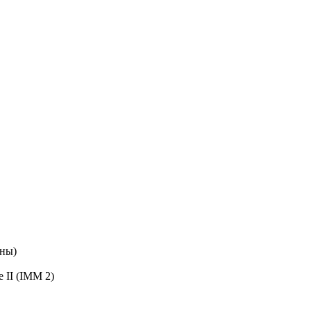
ены)
 II (IMM 2)